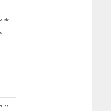
escudo-
ha
culas