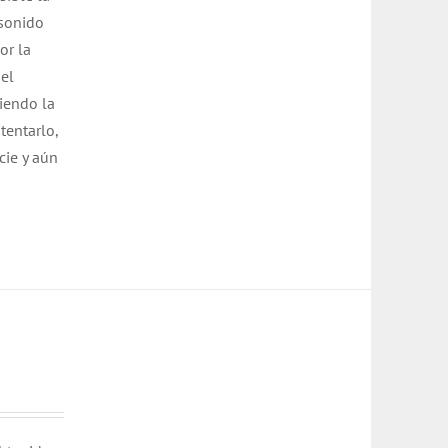
 sonido
or la
del
siendo la
tentarlo,
cie y aún