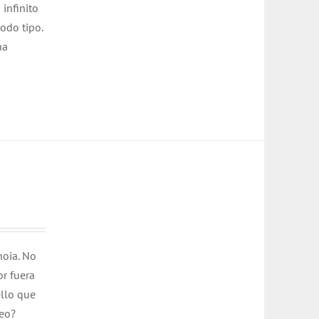
 infinito
todo tipo.
na
noia. No
or fuera
ello que
seo?