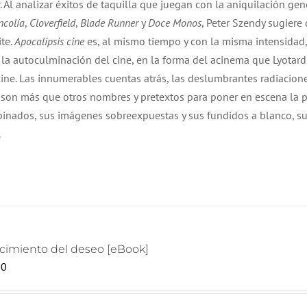
. Al analizar éxitos de taquilla que juegan con la aniquilación gen
ncolía
,
Cloverfield
,
Blade Runner
y
Doce Monos
, Peter Szendy sugiere
ite.
Apocalipsis cine
es, al mismo tiempo y con la misma intensidad, 
y la autoculminación del cine, en la forma del acinema que Lyotar
ine. Las innumerables cuentas atrás, las deslumbrantes radiacione
no son más que otros nombres y pretextos para poner en escena la 
binados, sus imágenes sobreexpuestas y sus fundidos a blanco, s
s.
acimiento del deseo [eBook]
00