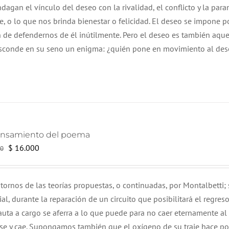
dagan el vínculo del deseo con la rivalidad, el conflicto y la para
 o lo que nos brinda bienestar o felicidad. El deseo se impone p
n de defendernos de él inútilmente. Pero el deseo es también aqu
esconde en su seno un enigma: ¿quién pone en movimiento al de
ensamiento del poema
El
El
$
16.000
0
precio
precio
original
actual
ntornos de las teorías propuestas, o continuadas, por Montalbetti; 
era:
es:
l, durante la reparación de un circuito que posibilitará el regreso
$ 17.000.
$ 16.000.
onauta a cargo se aferra a lo que puede para no caer eternamente al 
e y cae. Supongamos también que el oxígeno de su traje hace po