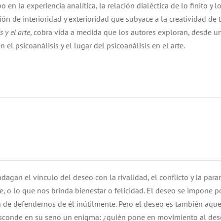
o en la experiencia analítica, la relación dialéctica de lo finito y lo
ción de interioridad y exterioridad que subyace a la creatividad de 
 y el arte
, cobra vida a medida que los autores exploran, desde u
n el psicoanálisis y el lugar del psicoanálisis en el arte.
dagan el vínculo del deseo con la rivalidad, el conflicto y la para
 o lo que nos brinda bienestar o felicidad. El deseo se impone p
n de defendernos de él inútilmente. Pero el deseo es también aqu
esconde en su seno un enigma: ¿quién pone en movimiento al de