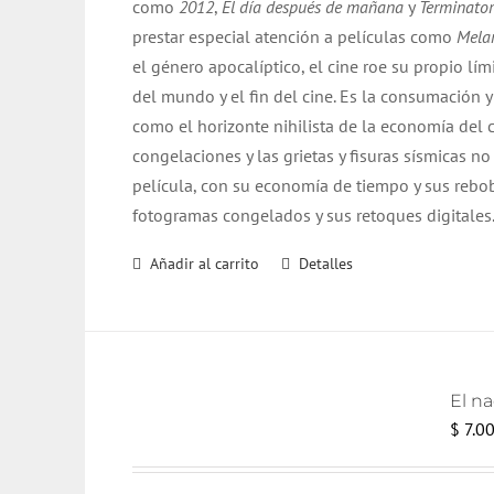
como
2012
,
El día después de mañana
y
Terminator
$ 17.000.
$ 16.000.
prestar especial atención a películas como
Mela
el género apocalíptico, el cine roe su propio lím
del mundo y el fin del cine. Es la consumación 
como el horizonte nihilista de la economía del c
congelaciones y las grietas y fisuras sísmicas 
película, con su economía de tiempo y sus rebo
fotogramas congelados y sus retoques digitale
Añadir al carrito
Detalles
El n
$
7.0