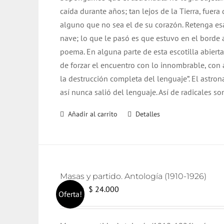
caída durante años; tan lejos de la Tierra, fuer
alguno que no sea el de su corazón. Retenga es
nave; lo que le pasó es que estuvo en el borde 
poema. En alguna parte de esta escotilla abiert
de forzar el encuentro con lo innombrable, con 
la destrucción completa del lenguaje”. El astro
así nunca salió del lenguaje. Así de radicales s
Añadir al carrito
Detalles
Masas y partido. Antología (1910-1926)
El
El
$
24.000
$
25.000
Oferta!
precio
precio
original
actual