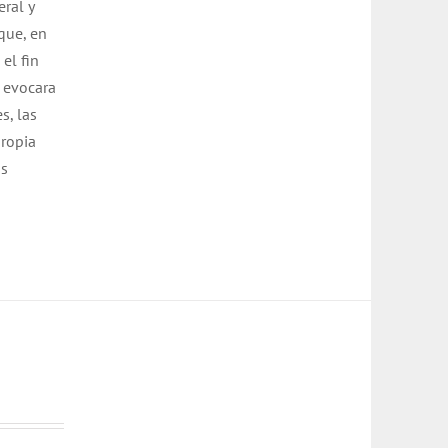
eral y
 que, en
el fin
d evocara
s, las
propia
us