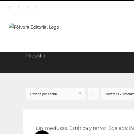
Saltar
Facebook
X
Instagram
Correo
al
electrónico
contenido
Filosofía
Ordena por
Fecha
Mostrar
12 product
Las medusas. Estética y terror (2da edició