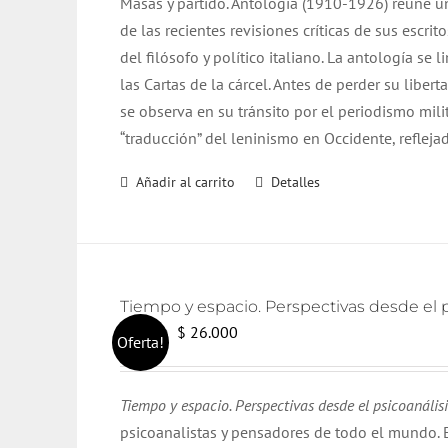
Masas y partido. Antología (1910-1926) reúne un
era:
es:
de las recientes revisiones críticas de sus escri
$ 25.000.
$ 24.000.
del filósofo y político italiano. La antología se 
las Cartas de la cárcel. Antes de perder su liberta
se observa en su tránsito por el periodismo mili
“traducción” del leninismo en Occidente, refleja
Añadir al carrito
Detalles
Tiempo y espacio. Perspectivas desde el ps
El
El
$
26.000
$
28.000
Oferta!
precio
precio
original
actual
Tiempo y espacio. Perspectivas desde el psicoanálisis
era:
es:
psicoanalistas y pensadores de todo el mundo. E
$ 28.000.
$ 26.000.