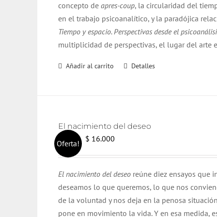
concepto de
apres-coup
, la circularidad del tiemp
en el trabajo psicoanalítico, y la paradójica rela
Tiempo y espacio. Perspectivas desde el psicoanálisis
multiplicidad de perspectivas, el lugar del arte e
Añadir al carrito
Detalles
El nacimiento del deseo
El
El
$
16.000
$
17.000
Oferta!
precio
precio
original
actual
El nacimiento del deseo
reúne diez ensayos que in
era:
es:
deseamos lo que queremos, lo que nos conviene,
$ 17.000.
$ 16.000.
de la voluntad y nos deja en la penosa situació
pone en movimiento la vida. Y en esa medida, 