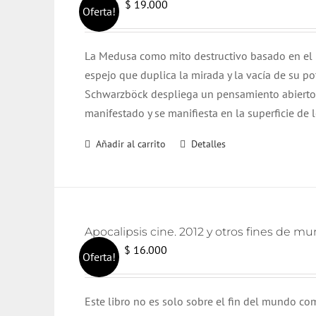
El
El
$
19.000
$
20.000
Oferta!
precio
precio
original
actual
La Medusa como mito destructivo basado en el mir
era:
es:
espejo que duplica la mirada y la vacía de su pot
$ 20.000.
$ 19.000.
Schwarzböck despliega un pensamiento abierto, r
manifestado y se manifiesta en la superficie de lo
Añadir al carrito
Detalles
Apocalipsis cine. 2012 y otros fines de m
El
El
$
16.000
$
17.000
Oferta!
precio
precio
original
actual
Este libro no es solo sobre el fin del mundo co
era:
es: