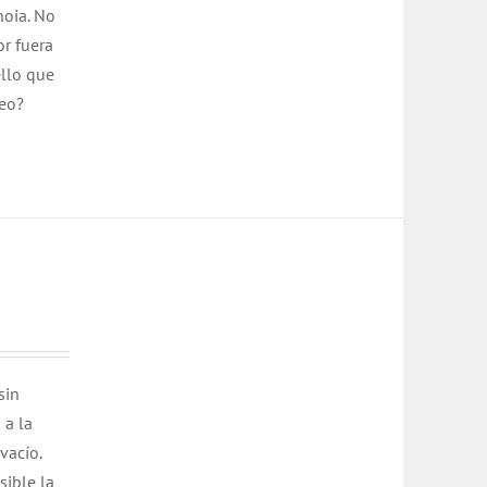
noia. No
or fuera
ello que
seo?
sin
 a la
vacío.
sible la