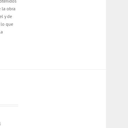
obtenidos
e la obra
el y de
, lo que
la
l