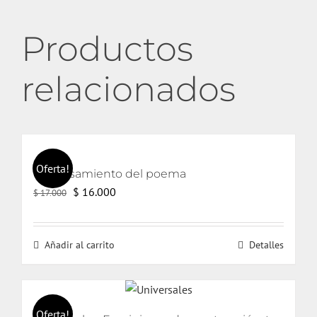
Productos
relacionados
Oferta!
El pensamiento del poema
El
El
$
16.000
$
17.000
precio
precio
original
actual
Añadir al carrito
Detalles
era:
es:
$ 17.000.
$ 16.000.
Oferta!