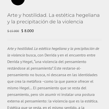
Arte y hostilidad. La estética hegeliana
y la precipitación de la violencia
El
El
$
8.000
$
15.000
precio
precio
original
actual
Arte y hostilidad. La estética hegeliana y la precipitación de
era:
es:
la violencia
busca
, con
Derrida
y en el encuentro entre
$ 15.000.
$ 8.000.
Derrida
y Hegel, “una violencia del pensamiento
restándose al pensamiento”. Este restarse-al-
pensamiento no busca, ni descansa en las identidades
que crea la metáfora −como la que parece ofrecer el
mismo Hegel… El pensamiento que se resta del
pensamiento,
pero
sin asumir ni instalar una postura
externa al pensamiento: la violencia que es la estética.
Estética que se resta, en el mismo sentido, a la