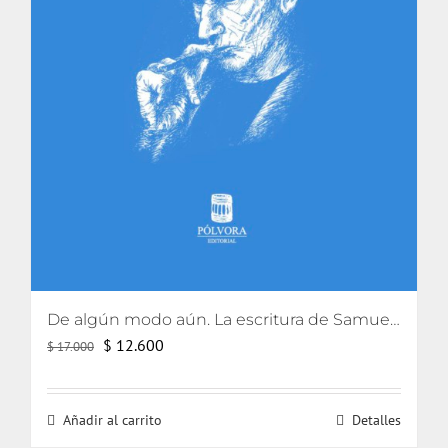
De algún modo aún. La escritura de Samuel Beckett
El
El
$
12.600
$
17.000
precio
precio
original
actual
Añadir al carrito
Detalles
era:
es: