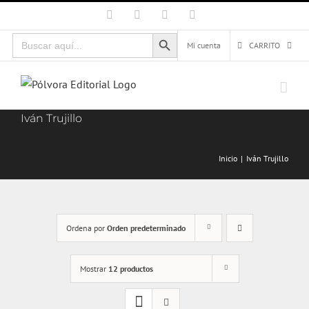
Saltar
Facebook
X
Instagram
Correo
electrónico
al
Botón de búsqueda
Buscar:
contenido
Mi cuenta
CARRITO
Iván Trujillo
Inicio
Iván Trujillo
Ordena por
Orden predeterminado
Mostrar
12 productos