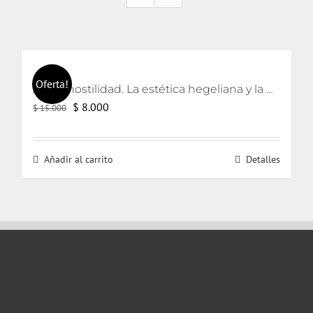
Oferta!
Arte y hostilidad. La estética hegeliana y la precipitación de la violencia
El
El
$
8.000
$
15.000
precio
precio
original
actual
Añadir al carrito
Detalles
era:
es:
$ 15.000.
$ 8.000.