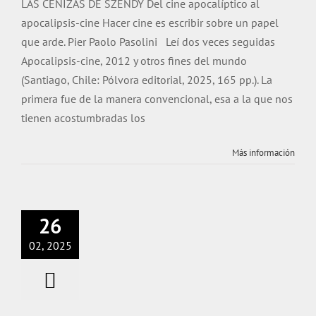
LAS CENIZAS DE SZENDY Del cine apocalíptico al
apocalipsis-cine Hacer cine es escribir sobre un papel
que arde. Pier Paolo Pasolini Leí dos veces seguidas
Apocalipsis-cine, 2012 y otros fines del mundo
(Santiago, Chile: Pólvora editorial, 2025, 165 pp.). La
primera fue de la manera convencional, esa a la que nos
tienen acostumbradas los
Más información
El tiempo de la
solidaridad.
Reseña al libro El
26
tiempo de la
02, 2025
lucha de Andrea
Cavalletti
Revisiones de libro