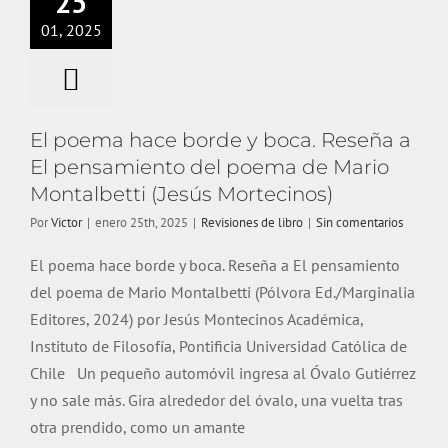
25
poema de Mario
01, 2025
Montalbetti
(Jesús
Mortecinos)
El poema hace borde y boca. Reseña a
Revisiones de libro
El pensamiento del poema de Mario
Montalbetti (Jesús Mortecinos)
Por
Victor
|
enero 25th, 2025
|
Revisiones de libro
|
Sin comentarios
El poema hace borde y boca. Reseña a El pensamiento
del poema de Mario Montalbetti (Pólvora Ed./Marginalia
Editores, 2024) por Jesús Montecinos Académica,
Instituto de Filosofía, Pontificia Universidad Católica de
Chile Un pequeño automóvil ingresa al Óvalo Gutiérrez
y no sale más. Gira alrededor del óvalo, una vuelta tras
otra prendido, como un amante