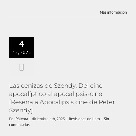
Las cenizas de
Más información
Szendy. Del cine
apocalíptico al
apocalipsis-cine
4
[Reseña a
12, 2025
Apocalipsis cine
de Peter Szendy]
Revisiones de libro
Las cenizas de Szendy. Del cine
apocalíptico al apocalipsis-cine
[Reseña a Apocalipsis cine de Peter
Szendy]
Por
Pólvora
|
diciembre 4th, 2025
|
Revisiones de libro
|
Sin
comentarios