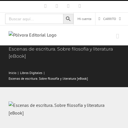
Saltar
Facebook
X
Instagram
Correo
electrónico
al
Botón de búsqueda
Buscar:
contenido
Mi cuenta
CARRITO
Escenas de escritura. Sobre filosofía y literatura
[eBook]
Inicio
Libros Digitales
Escenas de escritura. Sobre filosofía y literatura [eBook]