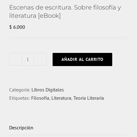
Escenas de escritura. Sobre filosofía y
literatura [eBook]
$
6.000
AÑADIR AL CARRITO
Escenas
de
escritura.
Sobre
Categoría:
Libros Digitales
filosofía
Etiquetas:
Filosofía
,
Literatura
,
Teoría Literaria
y
literatura
[eBook]
Descripción
cantidad