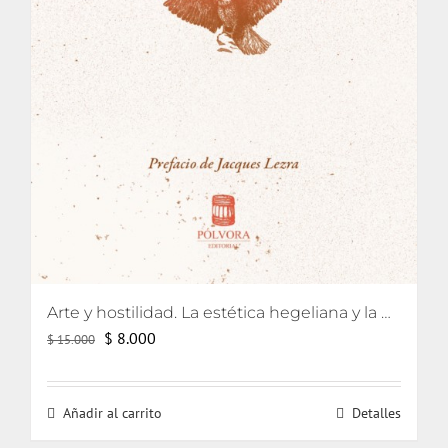
Arte y hostilidad. La estética hegeliana y la precipitación de la violencia
El
El
$
8.000
$
15.000
precio
precio
original
actual
Añadir al carrito
Detalles
era:
es:
$ 15.000.
$ 8.000.