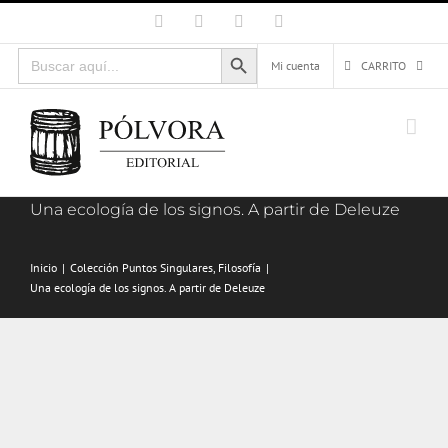
Saltar
Facebook
X
Instagram
Correo
electrónico
al
Botón de búsqueda
Buscar:
contenido
Mi cuenta
CARRITO
Una ecología de los signos. A partir de Deleuze
Inicio
Colección Puntos Singulares
Filosofía
Una ecología de los signos. A partir de Deleuze