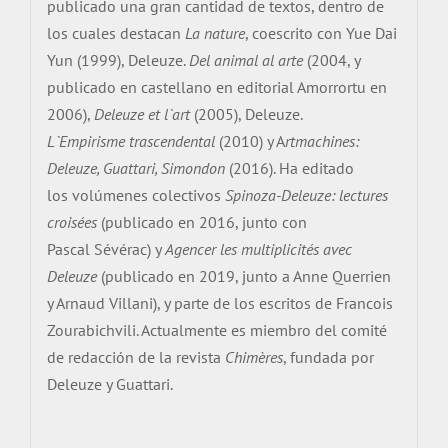
publicado una gran cantidad de textos, dentro de
los cuales destacan
La nature
, coescrito con Yue Dai
Yun (1999), Deleuze.
Del animal al arte
(2004, y
publicado en castellano en editorial Amorrortu en
2006),
Deleuze et l`art
(2005), Deleuze.
L`Empirisme trascendental
(2010) y A
rtmachines:
Deleuze, Guattari, Simondon
(2016). Ha editado
los volúmenes colectivos
Spinoza-Deleuze: lectures
croisées
(publicado en 2016, junto con
Pascal Sévérac) y
Agencer les multiplicités avec
Deleuze
(publicado en 2019, junto a Anne Querrien
y Arnaud Villani), y parte de los escritos de Francois
Zourabichvili. Actualmente es miembro del comité
de redacción de la revista
Chimères
, fundada por
Deleuze y Guattari.