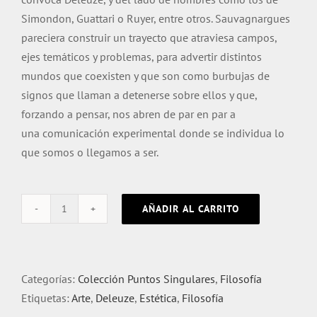
Simondon, Guattari o Ruyer, entre otros. Sauvagnargues
pareciera construir un trayecto que atraviesa campos,
ejes temáticos y problemas, para advertir distintos
mundos que coexisten y que son como burbujas de
signos que llaman a detenerse sobre ellos y que,
forzando a pensar, nos abren de par en par a
una comunicación experimental donde se individua lo
que somos o llegamos a ser.
AÑADIR AL CARRITO
Una
ecología
de
los
Categorías:
Colección Puntos Singulares
,
Filosofía
signos.
Etiquetas:
Arte
,
Deleuze
,
Estética
,
Filosofía
A