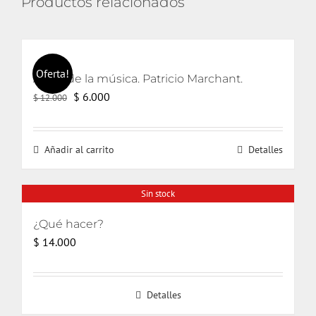
Productos relacionados
Oferta!
Amor de la música. Patricio Marchant.
El
El
$
6.000
$
12.000
precio
precio
original
actual
Añadir al carrito
Detalles
era:
es:
$ 12.000.
$ 6.000.
Sin stock
¿Qué hacer?
$
14.000
Detalles