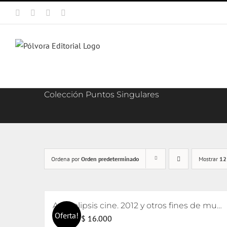
Saltar
Facebook
X
Instagram
Correo
al
electrónico
contenido
Colección Puntos Singulares
Ordena por
Orden predeterminado
Mostrar
12
Apocalipsis cine. 2012 y otros fines de mundo
Oferta!
El
El
$
16.000
$
17.000