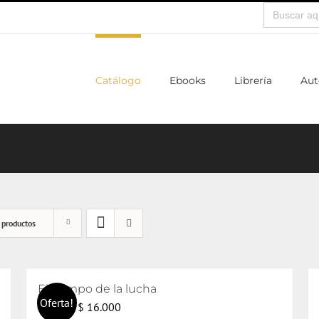
Buscar:
Catálogo
Ebooks
Librería
Aut
 productos
El tiempo de la lucha
Oferta!
El
El
$
16.000
$
17.000