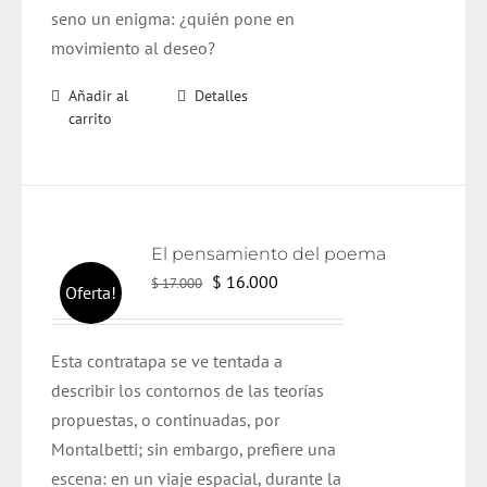
seno un enigma: ¿quién pone en
movimiento al deseo?
Añadir al
Detalles
carrito
El pensamiento del poema
El
El
$
16.000
$
17.000
Oferta!
precio
precio
original
actual
Esta contratapa se ve tentada a
era:
es:
describir los contornos de las teorías
$ 17.000.
$ 16.000.
propuestas, o continuadas, por
Montalbetti; sin embargo, prefiere una
escena: en un viaje espacial, durante la