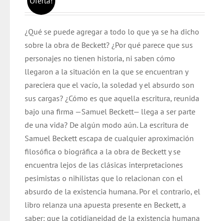
Oferta!
precio
precio
original
actual
¿Qué se puede agregar a todo lo que ya se ha dicho
era:
es:
sobre la obra de Beckett? ¿Por qué parece que sus
$ 17.000.
$ 12.600.
personajes no tienen historia, ni saben cómo
llegaron a la situación en la que se encuentran y
pareciera que el vacío, la soledad y el absurdo son
sus cargas? ¿Cómo es que aquella escritura, reunida
bajo una firma —Samuel Beckett— llega a ser parte
de una vida? De algún modo aún. La escritura de
Samuel Beckett escapa de cualquier aproximación
filosófica o biográfica a la obra de Beckett y se
encuentra lejos de las clásicas interpretaciones
pesimistas o nihilistas que lo relacionan con el
absurdo de la existencia humana. Por el contrario, el
libro relanza una apuesta presente en Beckett, a
saber: que la cotidianeidad de la existencia humana