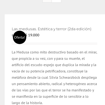
Las medusas. Estética y terror (2da edición)
El
El
$
19.000
$
20.000
Oferta!
precio
precio
original
actual
La Medusa como mito destructivo basado en el mirar,
era:
es:
que propicia a su vez, con y para su muerte, el
$ 20.000.
$ 19.000.
artificio del escudo-espejo que duplica la mirada y la
vacía de su potencia petrificadora, constituye la
metáfora desde la cual Silvia Schwarzböck despliega
un pensamiento abierto, radical y heterogéneo acerca
de las vías por las que el terror se ha manifestado y
se manifiesta en la superficie de lo sensible a lo
largo de la historia.