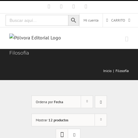
Saltar
Facebook
X
Instagram
Correo
electrónico
al
Botón de búsqueda
Buscar:
contenido
Mi cuenta
CARRITO
Filosofía
Inicio
Filosofía
Ordena por
Fecha
Mostrar
12 productos