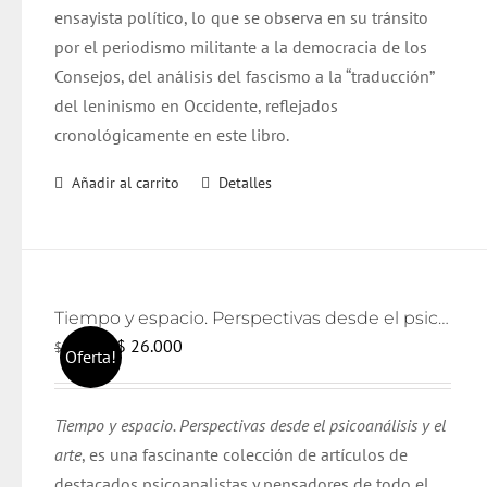
ensayista político, lo que se observa en su tránsito
por el periodismo militante a la democracia de los
Consejos, del análisis del fascismo a la “traducción”
del leninismo en Occidente, reflejados
cronológicamente en este libro.
Añadir al carrito
Detalles
Tiempo y espacio. Perspectivas desde el psicoanálisis y el arte
El
El
$
26.000
$
28.000
Oferta!
precio
precio
original
actual
Tiempo y espacio. Perspectivas desde el psicoanálisis y el
era:
es:
arte
, es una fascinante colección de artículos de
$ 28.000.
$ 26.000.
destacados psicoanalistas y pensadores de todo el