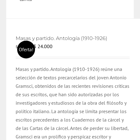
Masas y partido. Antología (1910-1926)
El
El
$
24.000
$
25.000
Oferta!
precio
precio
original
actual
Masas y partido. Antología (1910-1926) reúne una
era:
es:
selección de textos precarcelarios del joven Antonio
$ 25.000.
$ 24.000.
Gramsci, obtenidos de las recientes revisiones críticas
de sus escritos, que han sido autorizadas por los
investigadores y estudiosos de la obra del filósofo y
político italiano. La antología se limita presentar los
escritos precedentes a los Cuadernos de la cárcel y
de las Cartas de la cárcel. Antes de perder su libertad,
Gramsci era un prolífico y perspicaz escritor y