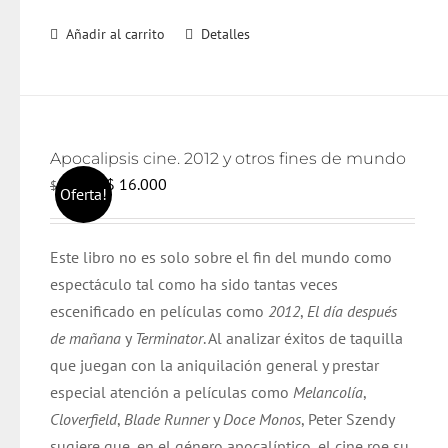
Añadir al carrito
Detalles
Apocalipsis cine. 2012 y otros fines de mundo
El
El
$
16.000
$
17.000
Oferta!
precio
precio
original
actual
Este libro no es solo sobre el fin del mundo como
era:
es:
espectáculo tal como ha sido tantas veces
$ 17.000.
$ 16.000.
escenificado en películas como
2012
,
El día después
de mañana
y
Terminator
. Al analizar éxitos de taquilla
que juegan con la aniquilación general y prestar
especial atención a películas como
Melancolía
,
Cloverfield
,
Blade Runner
y
Doce Monos
, Peter Szendy
sugiere que, en el género apocalíptico, el cine roe su