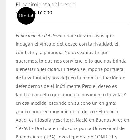
El nacimiento del deseo
El
El
$
16.000
$
17.000
Oferta!
precio
precio
original
actual
El nacimiento del deseo
reúne diez ensayos que
era:
es:
indagan el vínculo del deseo con la rivalidad, el
$ 17.000.
$ 16.000.
conflicto y la paranoia. No deseamos lo que
queremos, lo que nos conviene, o lo que nos brinda
bienestar o felicidad. El deseo se impone por fuera
de la voluntad y nos deja en la penosa situación de
defendernos de él inútilmente. Pero el deseo es
también aquello que pone en movimiento la vida. Y
en esa medida, esconde en su seno un enigma:
¿quién pone en movimiento al deseo? Florencia
Abadi es filósofa y escritora.
Nació en Buenos Aires en
1979. Es Doctora en Filosofía por la Universidad de
Buenos Aires (UBA), investigadora de CONICET y