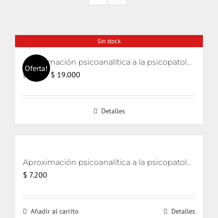
Sin stock
Aproximación psicoanalítica a la psicopatología (Curso de psicología 2006)
Oferta!
El
El
$
19.000
$
20.000
precio
precio
original
actual
Detalles
era:
es:
$ 20.000.
$ 19.000.
Aproximación psicoanalítica a la psicopatología [eBook]
$
7.200
Añadir al carrito
Detalles