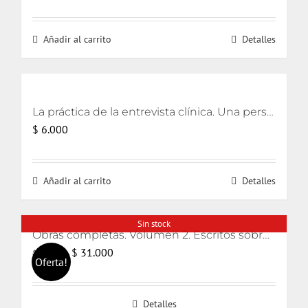
precio
precio
original
actual
Añadir al carrito
Detalles
era:
es:
$ 21.000.
$ 19.000.
La práctica de la entrevista clínica. Una perspectiva lacaniana [eBook]
$
6.000
Añadir al carrito
Detalles
Sin stock
Obras completas. Volumen 2. Escritos sobre guerra, niños evacuados y desarrollo emocional primitivo
El
El
$
31.000
$
32.000
Oferta!
precio
precio
original
actual
Detalles
era:
es: