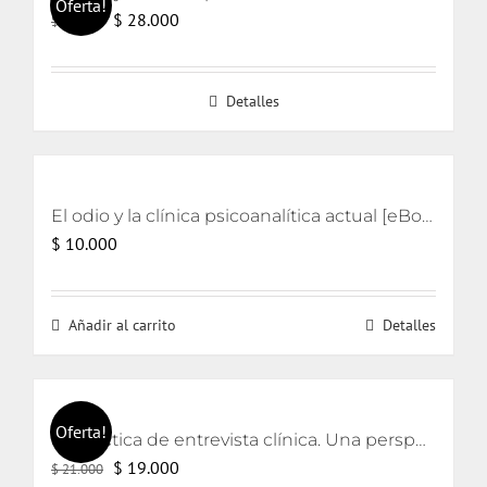
Oferta!
El
El
$
28.000
$
30.000
precio
precio
original
actual
Detalles
era:
es:
$ 30.000.
$ 28.000.
El odio y la clínica psicoanalítica actual [eBook]
$
10.000
Añadir al carrito
Detalles
Oferta!
La práctica de entrevista clínica. Una perspectiva lacaniana
El
El
$
19.000
$
21.000