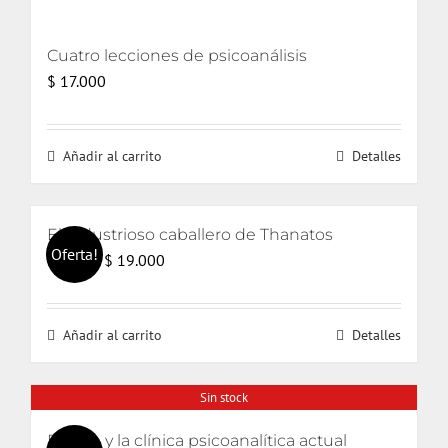
Cuatro lecciones de psicoanálisis
$
17.000
Añadir al carrito
Detalles
El industrioso caballero de Thanatos
Oferta!
El
El
$
19.000
$
20.000
precio
precio
original
actual
Añadir al carrito
Detalles
era:
es:
$ 20.000.
$ 19.000.
Sin stock
El odio y la clínica psicoanalítica actual