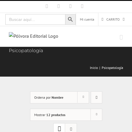
Saltar
Facebook
X
Instagram
Correo
electrónico
al
Botón de búsqueda
Buscar:
contenido
Mi cuenta
CARRITO
Psicopatología
Inicio
Psicopatología
Ordena por
Nombre
Mostrar
12 productos