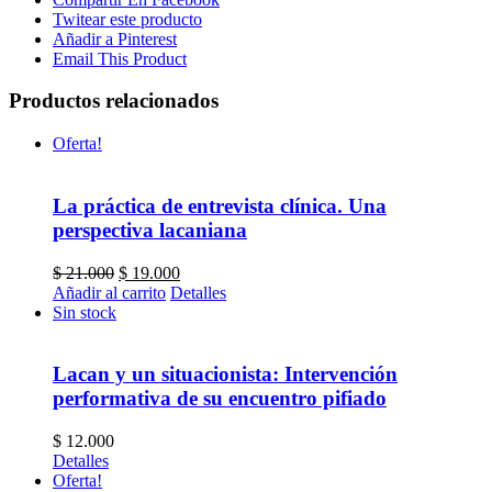
Twitear este producto
Añadir a Pinterest
Email This Product
Productos relacionados
Oferta!
La práctica de entrevista clínica. Una
perspectiva lacaniana
El
El
$
21.000
$
19.000
precio
precio
Añadir al carrito
Detalles
original
actual
Sin stock
era:
es:
$ 21.000.
$ 19.000.
Lacan y un situacionista: Intervención
performativa de su encuentro pifiado
$
12.000
Detalles
Oferta!