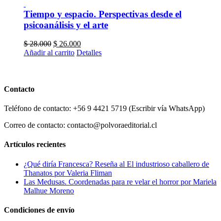
Tiempo y espacio. Perspectivas desde el
psicoanálisis y el arte
El
El
$
28.000
$
26.000
precio
precio
Añadir al carrito
Detalles
original
actual
era:
es:
$ 28.000.
$ 26.000.
Contacto
Teléfono de contacto: +56 9 4421 5719 (Escribir vía WhatsApp)
Correo de contacto: contacto@polvoraeditorial.cl
Artículos recientes
¿Qué diría Francesca? Reseña al El industrioso caballero de
Thanatos por Valeria Fliman
Las Medusas. Coordenadas para re velar el horror por Mariela
Malhue Moreno
Condiciones de envío