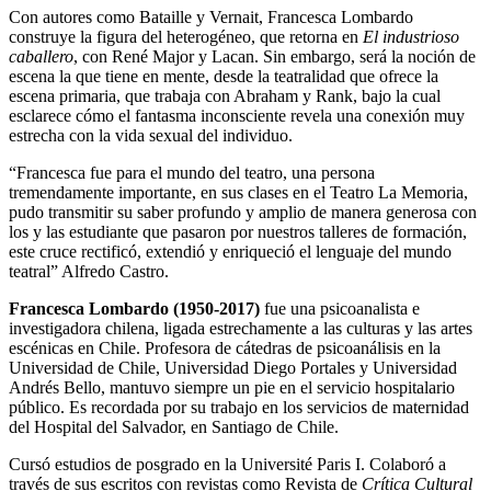
Con autores como Bataille y Vernait, Francesca Lombardo
construye la figura del heterogéneo, que retorna en
El industrioso
caballero
, con René Major y Lacan. Sin embargo, será la noción de
escena la que tiene en mente, desde la teatralidad que ofrece la
escena primaria, que trabaja con Abraham y Rank, bajo la cual
esclarece cómo el fantasma inconsciente revela una conexión muy
estrecha con la vida sexual del individuo.
“Francesca fue para el mundo del teatro, una persona
tremendamente importante, en sus clases en el Teatro La Memoria,
pudo transmitir su saber profundo y amplio de manera generosa con
los y las estudiante que pasaron por nuestros talleres de formación,
este cruce rectificó, extendió y enriqueció el lenguaje del mundo
teatral” Alfredo Castro.
Francesca Lombardo (1950-2017)
fue una psicoanalista e
investigadora chilena, ligada estrechamente a las culturas y las artes
escénicas en Chile. Profesora de cátedras de psicoanálisis en la
Universidad de Chile, Universidad Diego Portales y Universidad
Andrés Bello, mantuvo siempre un pie en el servicio hospitalario
público. Es recordada por su trabajo en los servicios de maternidad
del Hospital del Salvador, en Santiago de Chile.
Cursó estudios de posgrado en la Université Paris I. Colaboró a
través de sus escritos con revistas como Revista de
Crítica Cultural