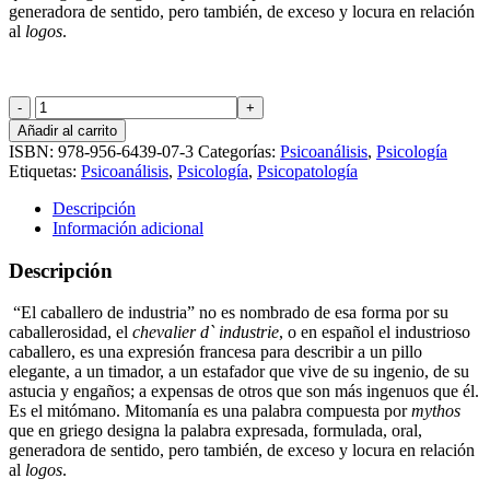
generadora de sentido, pero también, de exceso y locura en relación
al
logos
.
El
industrioso
Añadir al carrito
caballero
ISBN:
978-956-6439-07-3
Categorías:
Psicoanálisis
,
Psicología
de
Etiquetas:
Psicoanálisis
,
Psicología
,
Psicopatología
Thanatos
cantidad
Descripción
Información adicional
Descripción
“El caballero de industria” no es nombrado de esa forma por su
caballerosidad, el
chevalier d` industrie
, o en español el industrioso
caballero, es una expresión francesa para describir a un pillo
elegante, a un timador, a un estafador que vive de su ingenio, de su
astucia y engaños; a expensas de otros que son más ingenuos que él.
Es el mitómano.
Mitomanía es una palabra compuesta por
mythos
que en griego designa la palabra expresada, formulada, oral,
generadora de sentido, pero también, de exceso y locura en relación
al
logos
.