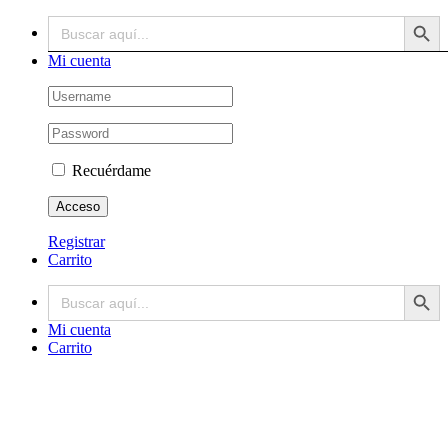
Botón de búsq
Buscar:
Saltar
Facebook
X
Instagram
Correo
al
electrónico
contenido
Mi cuenta
Recuérdame
Registrar
Carrito
Botón de búsq
Buscar:
Mi cuenta
Carrito