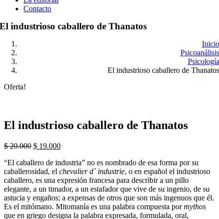
Contacto
El industrioso caballero de Thanatos
Inici
Psicoanálisi
Psicologí
El industrioso caballero de Thanato
Oferta!
El industrioso caballero de Thanatos
El
El
$
20.000
$
19.000
precio
precio
“El caballero de industria” no es nombrado de esa forma por su
original
actual
caballerosidad, el
chevalier d` industrie
, o en español el industrioso
era:
es:
caballero, es una expresión francesa para describir a un pillo
$ 20.000.
$ 19.000.
elegante, a un timador, a un estafador que vive de su ingenio, de su
astucia y engaños; a expensas de otros que son más ingenuos que él.
Es el mitómano. Mitomanía es una palabra compuesta por
mythos
que en griego designa la palabra expresada, formulada, oral,