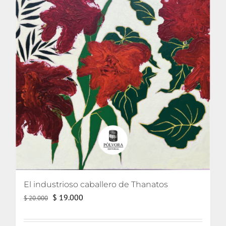
El industrioso caballero de Thanatos
El
El
$
19.000
$
20.000
precio
precio
original
actual