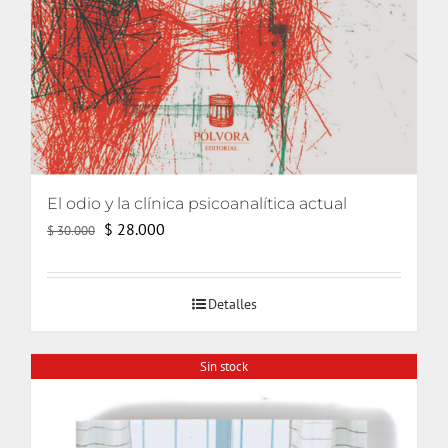
El odio y la clínica psicoanalítica actual
El
El
$
28.000
$
30.000
precio
precio
original
actual
Detalles
era:
es:
$ 30.000.
$ 28.000.
Sin stock