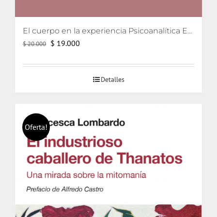
El cuerpo en la experiencia Psicoanalítica Entre Freud, Lacan y Winnicott
El
El
$
19.000
$
20.000
precio
precio
original
actual
Detalles
era:
es:
$ 20.000.
$ 19.000.
Oferta!