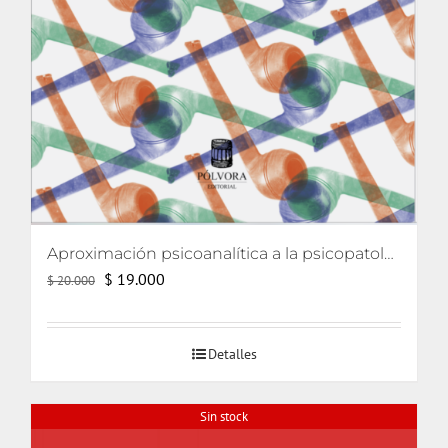
Aproximación psicoanalítica a la psicopatología (Curso de psicología 2006)
El
El
$
19.000
$
20.000
precio
precio
original
actual
Detalles
era:
es:
$ 20.000.
$ 19.000.
Sin stock