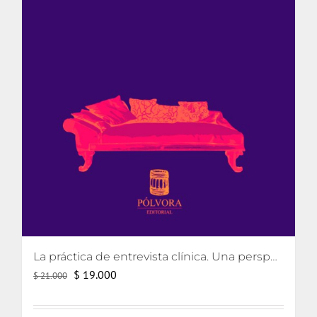
La práctica de entrevista clínica. Una perspectiva lacaniana
El
El
$
19.000
$
21.000
precio
precio
original
actual