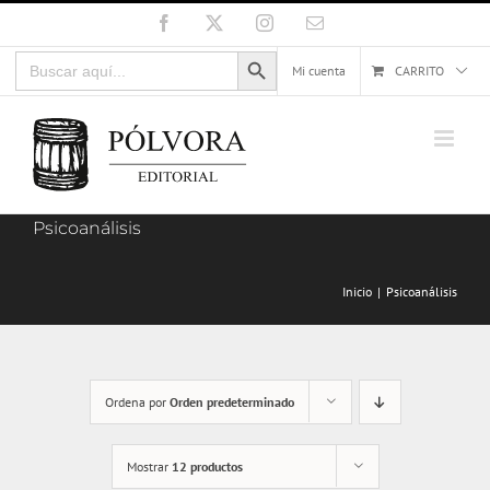
Saltar
Facebook
X
Instagram
Correo
electrónico
al
Botón de búsqueda
Buscar:
contenido
Mi cuenta
CARRITO
Psicoanálisis
Inicio
Psicoanálisis
Ordena por
Orden predeterminado
Mostrar
12 productos