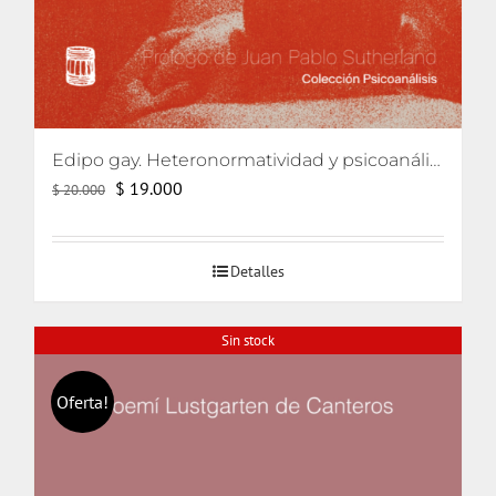
Edipo gay. Heteronormatividad y psicoanálisis
El
El
$
19.000
$
20.000
precio
precio
original
actual
Detalles
era:
es:
$ 20.000.
$ 19.000.
Sin stock
Oferta!