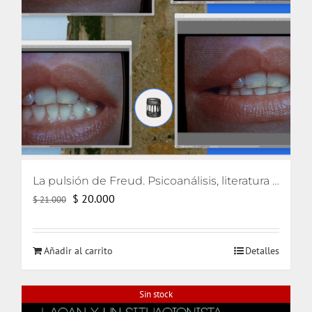
La pulsión de Freud. Psicoanálisis, literatura y cine
El
El
$
20.000
$
21.000
precio
precio
original
actual
Añadir al carrito
Detalles
era:
es:
$ 21.000.
$ 20.000.
Sin stock