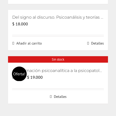
$ 15.000.
$ 13.000.
Del signo al discurso. Psicoanálisis y teorías del lenguaje
$
18.000
Añadir al carrito
Detalles
Sin stock
Aproximación psicoanalítica a la psicopatología (Curso de psicología 2006)
Oferta!
El
El
$
19.000
$
20.000
precio
precio
original
actual
Detalles
era:
es:
$ 20.000.
$ 19.000.