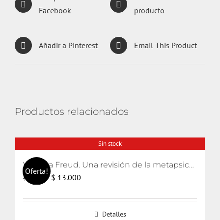
Facebook
producto
Añadir a Pinterest
Email This Product
Productos relacionados
Sin stock
Volver a Freud. Una revisión de la metapsicología freudiana
Oferta!
El
El
$
13.000
$
15.000
precio
precio
original
actual
Detalles
era:
es: