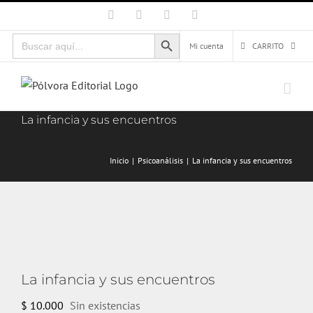
Saltar
Facebook
X
Instagram
Correo
electrónico
al
Botón de búsqueda
Buscar:
contenido
Mi cuenta
CARRITO
La infancia y sus encuentros
Inicio
Psicoanálisis
La infancia y sus encuentros
La infancia y sus encuentros
$
10.000
Sin existencias