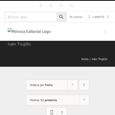
Saltar
Facebook
X
Instagram
Correo
electrónico
al
Botón de búsqueda
Buscar:
contenido
Mi cuenta
CARRITO
Iván Trujillo
Inicio
Iván Trujillo
Ordena por
Fecha
Mostrar
12 productos