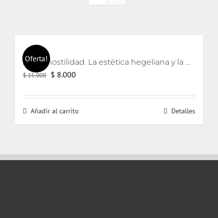
Oferta!
Arte y hostilidad. La estética hegeliana y la precipitación de la violencia
El
El
$
8.000
$
15.000
precio
precio
original
actual
Añadir al carrito
Detalles
era:
es:
$ 15.000.
$ 8.000.