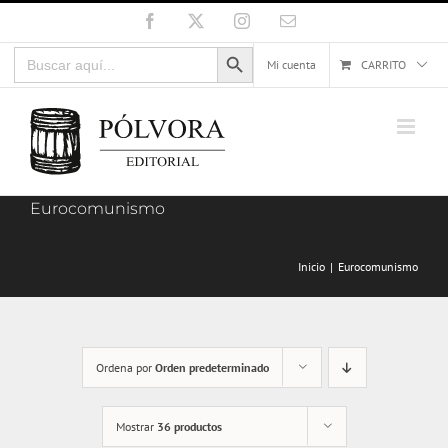
Saltar
Facebook
X
Instagram
Correo
electrónico
al
Botón de búsqueda
Buscar:
contenido
Mi cuenta
CARRITO
Eurocomunismo
Inicio
Eurocomunismo
Ordena por
Orden predeterminado
Mostrar
36 productos