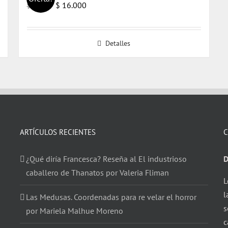
El
El
$
16.000
$
17.000
precio
precio
original
actual
Detalles
era:
es:
$ 17.000.
$ 16.000.
ARTÍCULOS RECIENTES
C
¿Qué diría Francesca? Reseña al El industrioso
D
caballero de Thanatos por Valeria Fliman
L
l
Las Medusas. Coordenadas para re velar el horror
s
por Mariela Malhue Moreno
c