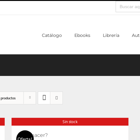
Buscar:
Catálogo
Ebooks
Librería
Aut
 productos
Sin stock
¿Qué hacer?
Oferta!