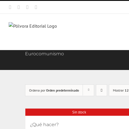
Saltar
Facebook
X
Instagram
Correo
al
electrónico
contenido
Eurocomunismo
Ordena por
Orden predeterminado
Mostrar
12
Sin stock
¿Qué hacer?