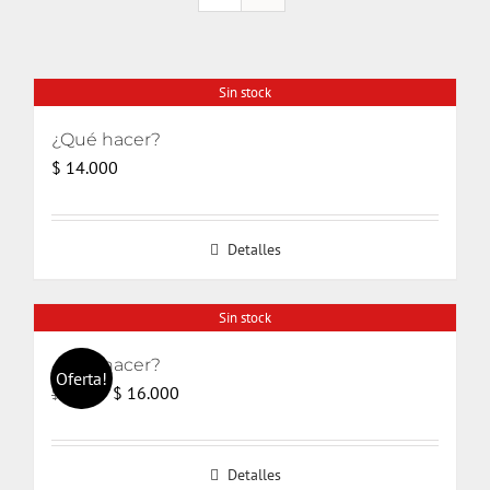
Sin stock
¿Qué hacer?
$
14.000
Detalles
Sin stock
¿Qué hacer?
Oferta!
El
El
$
16.000
$
17.000
precio
precio
original
actual
Detalles
era:
es: