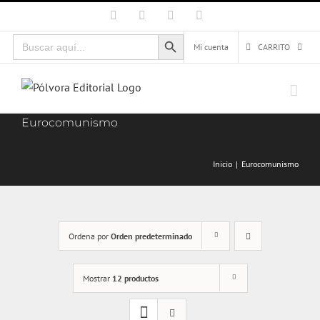
Saltar
Facebook
X
Instagram
Correo
electrónico
al
Botón de búsqueda
Buscar:
contenido
Mi cuenta
CARRITO
Eurocomunismo
Inicio
Eurocomunismo
Ordena por
Orden predeterminado
Mostrar
12 productos