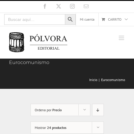
Saltar
Facebook
X
Instagram
Correo
electrónico
al
Botón de búsqueda
Buscar:
contenido
Mi cuenta
CARRITO
Eurocomunismo
Inicio
Eurocomunismo
Ordena por
Precio
Mostrar
24 productos