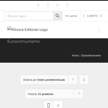
Saltar
Facebook
X
Instagram
Correo
electrónico
al
Botón de búsqueda
Buscar:
contenido
Mi cuenta
CARRITO
Eurocomunismo
Inicio
Eurocomunismo
Ordena por
Orden predeterminado
Mostrar
36 productos