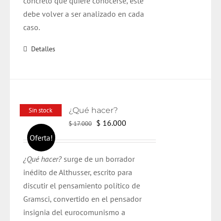
concreto que quiere conocerse, este
debe volver a ser analizado en cada
caso.
Detalles
¿Qué hacer?
Sin stock
El
El
$
16.000
$
17.000
precio
precio
Oferta!
original
actual
¿Qué hacer?
surge de un borrador
era:
es:
inédito de Althusser, escrito para
$ 17.000.
$ 16.000.
discutir el pensamiento político de
Gramsci, convertido en el pensador
insignia del eurocomunismo a