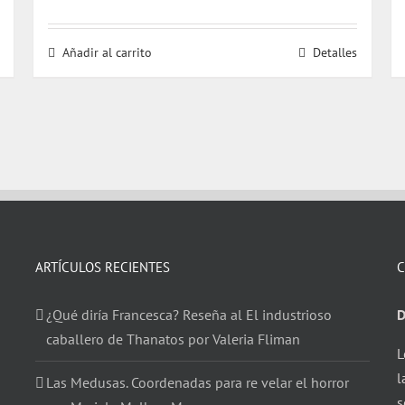
Añadir al carrito
Detalles
ARTÍCULOS RECIENTES
C
¿Qué diría Francesca? Reseña al El industrioso
D
caballero de Thanatos por Valeria Fliman
L
l
Las Medusas. Coordenadas para re velar el horror
s