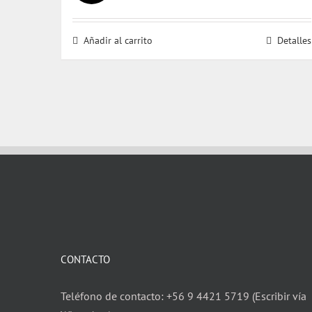
precio
precio
original
actual
Añadir al carrito
Detalles
era:
es:
$ 32.000.
$ 31.000.
CONTACTO
Teléfono de contacto: +56 9 4421 5719 (Escribir vía