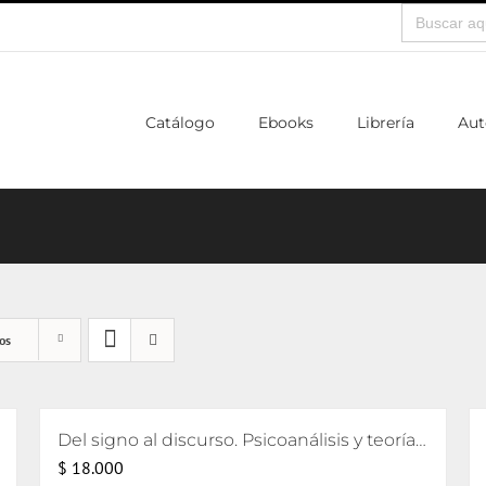
Buscar:
Catálogo
Ebooks
Librería
Aut
os
Del signo al discurso. Psicoanálisis y teorías del lenguaje
$
18.000