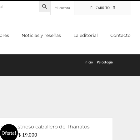
Botón de búsqueda
Mi cuenta
CARRITO
ores
Noticias y reseñas
La editorial
Contacto
Inicio
Psicología
El industrioso caballero de Thanatos
Oferta!
El
El
$
19.000
$
20.000