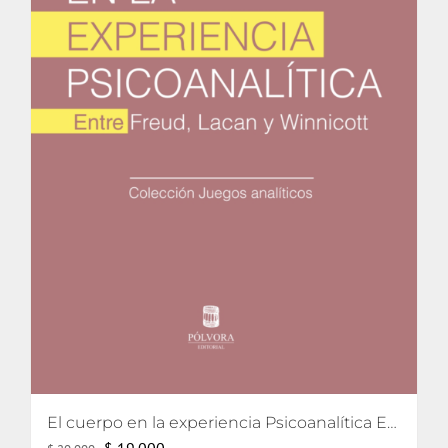
El cuerpo en la experiencia Psicoanalítica Entre Freud, Lacan y Winnicott
El
El
$
19.000