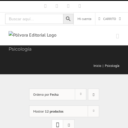
Saltar
Facebook
X
Instagram
Correo
electrónico
al
Botón de búsqueda
Buscar:
contenido
Mi cuenta
CARRITO
Psicología
Inicio
Psicología
Ordena por
Fecha
Mostrar
12 productos