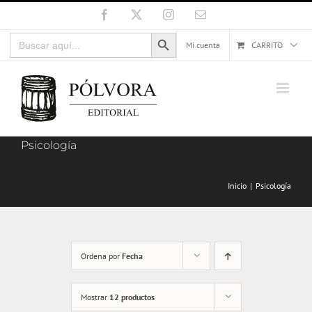
Saltar
Facebook
X
Instagram
Correo
electrónico
al
Botón de búsqueda
Buscar:
contenido
Mi cuenta
CARRITO
Psicología
Inicio
Psicología
Ordena por
Fecha
Mostrar
12 productos