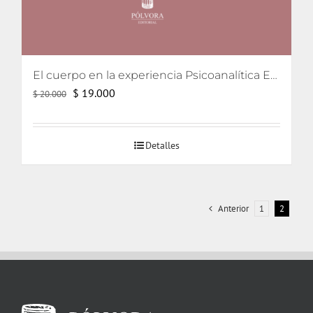
El cuerpo en la experiencia Psicoanalítica Entre Freud, Lacan y Winnicott
El
El
$
19.000
$
20.000
precio
precio
original
actual
Detalles
era:
es:
$ 20.000.
$ 19.000.
Anterior
1
2