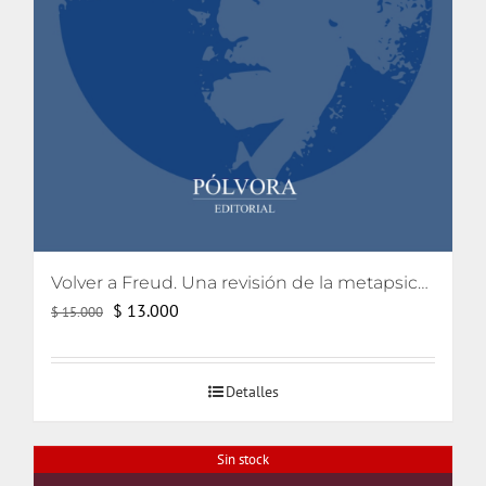
Volver a Freud. Una revisión de la metapsicología freudiana
El
El
$
13.000
$
15.000
precio
precio
original
actual
Detalles
era:
es:
$ 15.000.
$ 13.000.
Sin stock