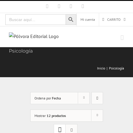
Saltar
Facebook
X
Instagram
Correo
electrónico
al
Botón de búsqueda
Buscar:
contenido
Mi cuenta
CARRITO
Psicología
Inicio
Psicología
Ordena por
Fecha
Mostrar
12 productos