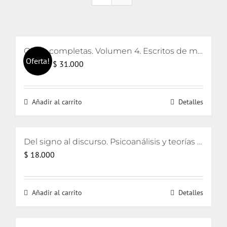
Obras completas. Volumen 4. Escritos de metapsicología y clínica de la regresión y sostenimiento e interpretación
Oferta!
El
El
$
31.000
$
32.000
precio
precio
original
actual
Añadir al carrito
Detalles
era:
es:
$ 32.000.
$ 31.000.
Del signo al discurso. Psicoanálisis y teorías del lenguaje
$
18.000
Añadir al carrito
Detalles