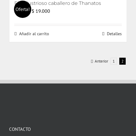
El industrioso caballero de Thanatos
Oferta!
El
El
$
19.000
$
20.000
precio
precio
original
actual
Añadir al carrito
Detalles
era:
es:
$ 20.000.
$ 19.000.
Anterior
1
2
CONTACTO