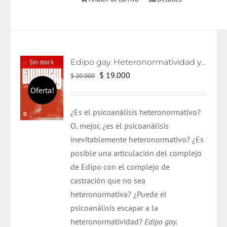
Edipo gay. Heteronormatividad y psicoanálisis
Sin stock
El
El
$
19.000
$
20.000
precio
precio
Oferta!
original
actual
¿Es el psicoanálisis heteronormativo?
era:
es:
O, mejor, ¿es el psicoanálisis
$ 20.000.
$ 19.000.
inevitablemente heteronormativo? ¿Es
posible una articulación del complejo
de Edipo con el complejo de
castración que no sea
heteronormativa? ¿Puede el
psicoanálisis escapar a la
heteronormatividad?
Edipo gay.