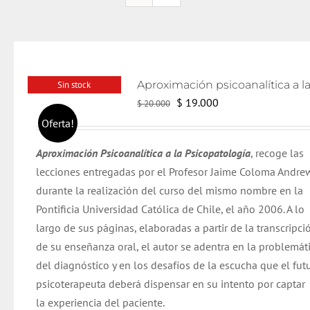
Sin stock
El
El
$
19.000
$
20.000
precio
precio
Oferta!
original
actual
Aproximación Psicoanalítica a la Psicopatología
, recoge las
era:
es:
lecciones entregadas por el Profesor Jaime Coloma Andre
$ 20.000.
$ 19.000.
durante la realización del curso del mismo nombre en la
Pontificia Universidad Católica de Chile, el año 2006. A lo
largo de sus páginas, elaboradas a partir de la transcripci
de su enseñanza oral, el autor se adentra en la problemát
del diagnóstico y en los desafíos de la escucha que el fut
psicoterapeuta deberá dispensar en su intento por captar
la experiencia del paciente.