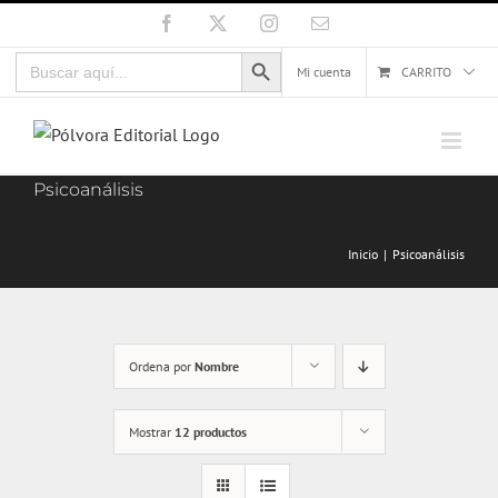
Saltar
Facebook
X
Instagram
Correo
electrónico
al
Botón de búsqueda
Buscar:
contenido
Mi cuenta
CARRITO
Psicoanálisis
Inicio
Psicoanálisis
Ordena por
Nombre
Mostrar
12 productos