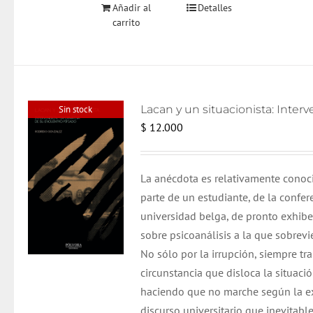
Añadir al
Detalles
carrito
Sin stock
$
12.000
La anécdota es relativamente conoc
parte de un estudiante, de la confer
universidad belga, de pronto exhib
sobre psicoanálisis a la que sobrevi
No sólo por la irrupción, siempre tr
circunstancia que disloca la situació
haciendo que no marche según la ex
discurso universitario que inevitab