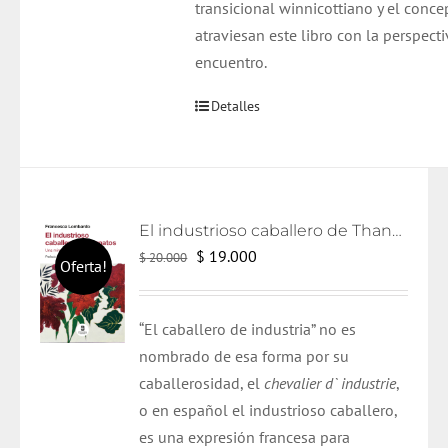
transicional winnicottiano y el conce
atraviesan este libro con la perspecti
encuentro.
Detalles
El industrioso caballero de Thanatos
El
El
$
19.000
$
20.000
Oferta!
precio
precio
original
actual
“El caballero de industria” no es
era:
es:
nombrado de esa forma por su
$ 20.000.
$ 19.000.
caballerosidad, el
chevalier d` industrie
,
o en español el industrioso caballero,
es una expresión francesa para