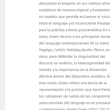
demuestra el empeño en sus últimos años
establecer de manera original y fundamen
un modelo que permite esclarecer el vínc
entre el lenguaje y el inconsciente freudi
para la práctica y teoría psicoanalítica. En 
tarea, Green recurre a las principales teorí
del lenguaje contemporáneas de la mano
Hagége, Culioli, Halliday, Austin, Peirce, en
otros, para defender la singularidad del
discurso en análisis, la heterogeneidad de
sentido y la importancia de la dimensión
afectiva dentro del dispositivo analítico. D
este modo, Green ofrece una teoría de la
representación y la pulsión que hace frent
los callejones sin salida de las comprens
reduccionistas del lenguaje en el psicoaná
contemporáneo. André Green (1927-2012).