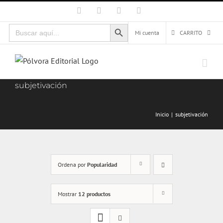
Saltar
Facebook
X
Instagram
Correo
electrónico
al
Botón de búsqueda
Buscar:
contenido
Mi cuenta
CARRITO
subjetivación
Inicio
subjetivación
Ordena por
Popularidad
Mostrar
12 productos