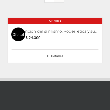
Sin stock
La invención del sí mismo. Poder, ética y subjetivación
Oferta!
El
El
$
24.000
$
25.000
precio
precio
original
actual
Detalles
era:
es:
$ 25.000.
$ 24.000.