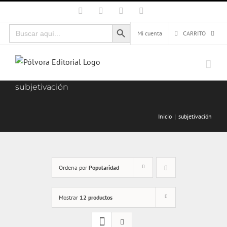
Saltar
Facebook
X
Instagram
Correo
electrónico
al
Botón de búsqueda
Buscar:
contenido
Mi cuenta
CARRITO
subjetivación
Inicio
subjetivación
Ordena por
Popularidad
Mostrar
12 productos