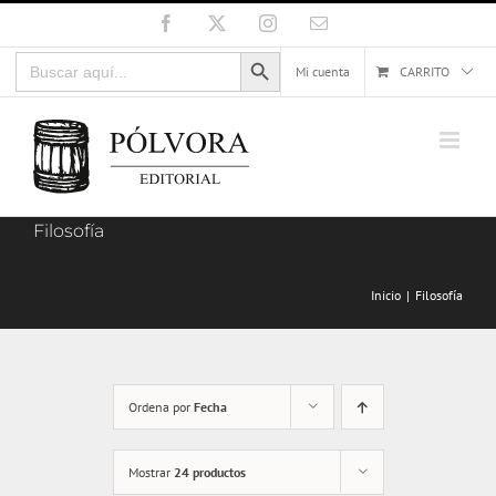
Saltar
Facebook
X
Instagram
Correo
electrónico
al
Botón de búsqueda
Buscar:
contenido
Mi cuenta
CARRITO
Filosofía
Inicio
Filosofía
Ordena por
Fecha
Mostrar
24 productos