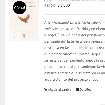
El
El
$
8.000
$
15.000
Oferta!
precio
precio
original
actual
Arte y hostilidad. La estética hegeliana y
era:
es:
violencia
busca
, con
Derrida
y en el en
$ 15.000.
$ 8.000.
y Hegel, “una violencia del pensamien
pensamiento”. Este restarse-al-pensam
descansa en las identidades que crea
que parece ofrecer el mismo Hegel… 
se resta del pensamiento,
pero
sin asu
postura externa al pensamiento: la vi
estética. Estética que se resta, en el m
arquitectónica del proyecto crítico.
Añadir al carrito
Detalles