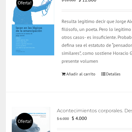
$
18.000
Oferta!
precio
precio
original
actual
Resulta legitimo decir que Jorge A
era:
es:
filósofo, un poeta. Pero lo legíti
$ 18.000.
$ 12.600.
otros casos- es insuficiente. Prob
defina sea el estatuto de “pensado
similares”, como sostiene Horacio 
presente volumen
Añadir al carrito
Detalles
El
El
$
4.000
$
6.000
Oferta!
precio
precio