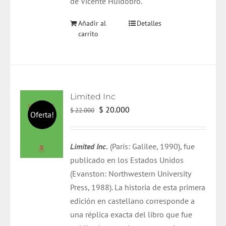
de Vicente Huidobro.
Añadir al
Detalles
carrito
Limited Inc
El
El
$
20.000
$
22.000
Oferta!
precio
precio
original
actual
Limited Inc.
(París: Galilee, 1990), fue
era:
es:
publicado en los Estados Unidos
$ 22.000.
$ 20.000.
(Evanston: Northwestern University
Press, 1988). La historia de esta primera
edición en castellano corresponde a
una réplica exacta del libro que fue