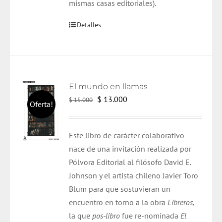
mismas casas editoriales).
Detalles
El mundo en llamas
El
El
$
13.000
$
15.000
Oferta!
precio
precio
original
actual
Este libro de carácter colaborativo
era:
es:
nace de una invitación realizada por
$ 15.000.
$ 13.000.
Pólvora Editorial al filósofo David E.
Johnson y el artista chileno Javier Toro
Blum para que sostuvieran un
encuentro en torno a la obra
Libreros
,
la que
pos-libro
fue re-nominada
El