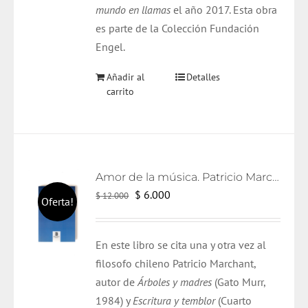
mundo en llamas
el año 2017. Esta obra
es parte de la Colección Fundación
Engel.
Añadir al
Detalles
carrito
Amor de la música. Patricio Marchant.
El
El
$
6.000
$
12.000
Oferta!
precio
precio
original
actual
En este libro se cita una y otra vez al
era:
es:
filosofo chileno Patricio Marchant,
$ 12.000.
$ 6.000.
autor de
Árboles y madres
(Gato Murr,
1984) y
Escritura y temblor
(Cuarto