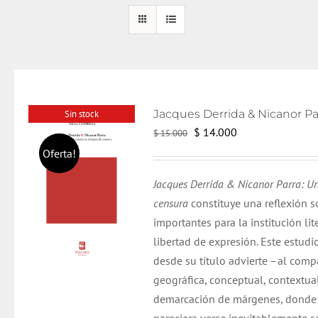
Sin stock
El
El
$
14.000
$
15.000
precio
precio
Oferta!
original
actual
Jacques Derrida & Nicanor Parra: Un
era:
es:
censura
constituye una reflexión 
$ 15.000.
$ 14.000.
importantes para la institución li
libertad de expresión. Este estudi
desde su título advierte –al comp
geográfica, conceptual, contextua
demarcación de márgenes, donde l