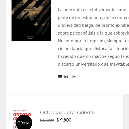
La anécdota es relativamente conoc
parte de un estudiante, de la confer
universidad belga, de pronto exhib
sobre psicoanálisis a la que sobrevi
No sólo por la irrupción, siempre tr
circunstancia que disloca la situació
haciendo que no marche según la ex
discurso universitario que inevitab
Detalles
Ontología del accidente
El
El
$
9.800
$
14.000
Oferta!
precio
precio