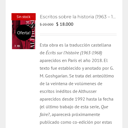
Escritos sobre la historia (1963 – 1986)
Sin stock
El
El
$
18.000
$
20.000
precio
precio
Oferta!
original
actual
Esta obra es la traducción castellana
era:
es:
de
Écrits
sur
l’histoire
(1963-1968)
$ 20.000.
$ 18.000.
aparecidos en París el año
2018
. El
texto
fue
establecido y anotado por G.
M.
Goshgarian
. Se trata del anteúltimo
de la veintena de volúmenes de
escritos inéditos de
Althusser
aparecidos desde 1992 hasta la fecha
(el último trabajo de esta serie,
Que
faire?
, aparecerá próximamente
publicado como
co
-edición por estas