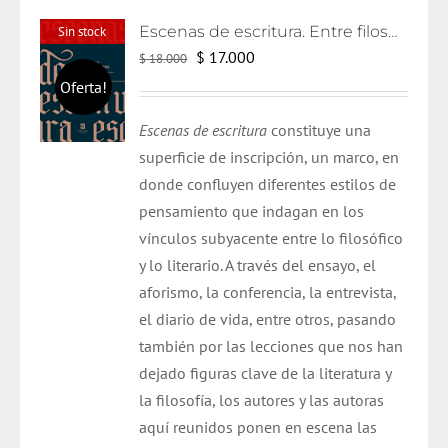
Escenas de escritura. Entre filosofía y literatura
Sin stock
El
El
$
17.000
$
18.000
precio
precio
Oferta!
original
actual
Escenas de escritura
constituye una
era:
es:
superficie de inscripción, un marco, en
$ 18.000.
$ 17.000.
donde confluyen diferentes estilos de
pensamiento que indagan en los
vínculos subyacente entre lo filosófico
y lo literario. A través del ensayo, el
aforismo, la conferencia, la entrevista,
el diario de vida, entre otros, pasando
también por las lecciones que nos han
dejado figuras clave de la literatura y
la filosofía, los autores y las autoras
aquí reunidos ponen en escena las