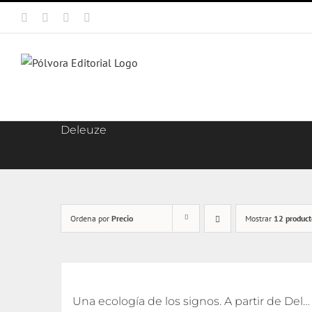
Saltar
Facebook
X
Instagram
Correo
al
electrónico
contenido
Deleuze
Ordena por
Precio
Mostrar
12 product
Una ecología de los signos. A partir de Deleuze