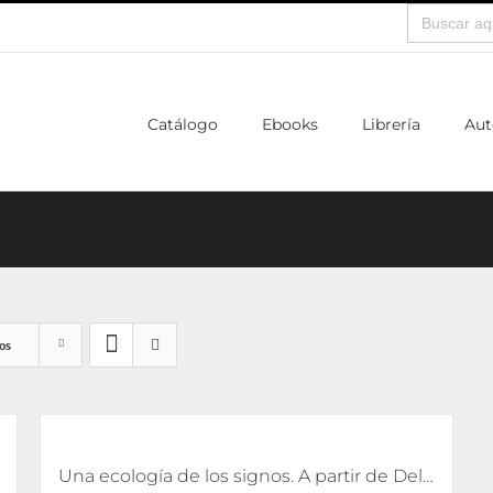
Buscar:
Catálogo
Ebooks
Librería
Aut
os
Una ecología de los signos. A partir de Deleuze [eBook]