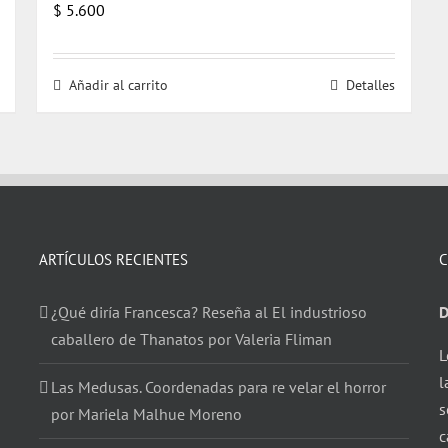
$
5.600
Añadir al carrito
Detalles
ARTÍCULOS RECIENTES
C
¿Qué diría Francesca? Reseña al El industrioso
D
caballero de Thanatos por Valeria Fliman
L
l
Las Medusas. Coordenadas para re velar el horror
s
por Mariela Malhue Moreno
c