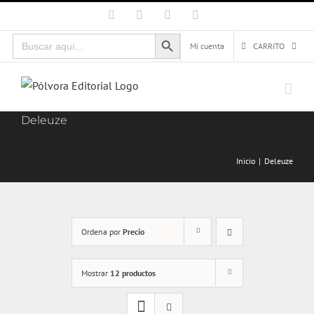
Saltar
Facebook
X
Instagram
Correo
electrónico
al
Botón de búsqueda
Buscar:
contenido
Mi cuenta
CARRITO
Deleuze
Inicio
Deleuze
Ordena por
Precio
Mostrar
12 productos