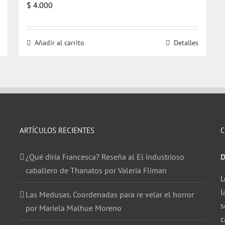
$
4.000
Añadir al carrito
Detalles
ARTÍCULOS RECIENTES
C
¿Qué diría Francesca? Reseña al El industrioso
D
caballero de Thanatos por Valeria Fliman
L
l
Las Medusas. Coordenadas para re velar el horror
s
por Mariela Malhue Moreno
c