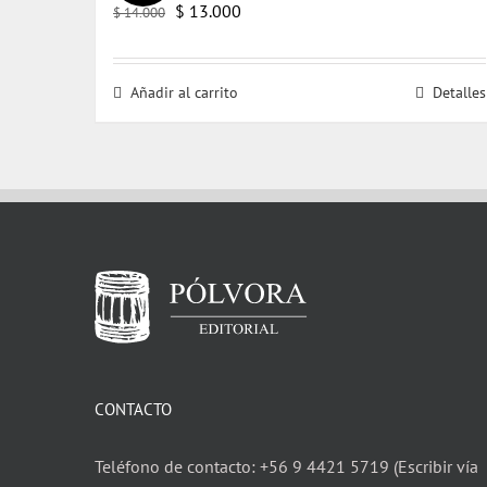
El
El
$
13.000
$
14.000
precio
precio
original
actual
Añadir al carrito
Detalles
era:
es:
$ 14.000.
$ 13.000.
CONTACTO
Teléfono de contacto: +56 9 4421 5719 (Escribir vía