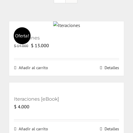
Oferta!
Iteraciones
El
El
$
13.000
$
14.000
precio
precio
original
actual
Añadir al carrito
Detalles
era:
es:
$ 14.000.
$ 13.000.
Iteraciones [eBook]
$
4.000
Añadir al carrito
Detalles