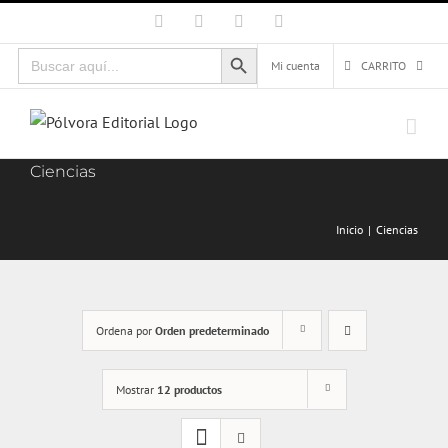
Saltar
Facebook
X
Instagram
Correo
electrónico
al
Botón de búsqueda
Buscar:
contenido
Mi cuenta
CARRITO
Ciencias
Inicio
Ciencias
Ordena por
Orden predeterminado
Mostrar
12 productos