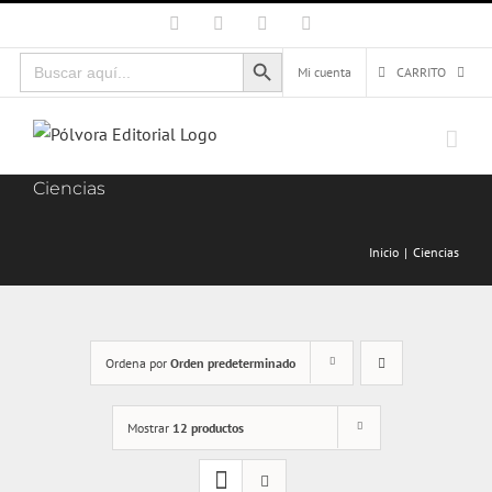
Saltar
Facebook
X
Instagram
Correo
electrónico
al
Botón de búsqueda
Buscar:
contenido
Mi cuenta
CARRITO
Ciencias
Inicio
Ciencias
Ordena por
Orden predeterminado
Mostrar
12 productos