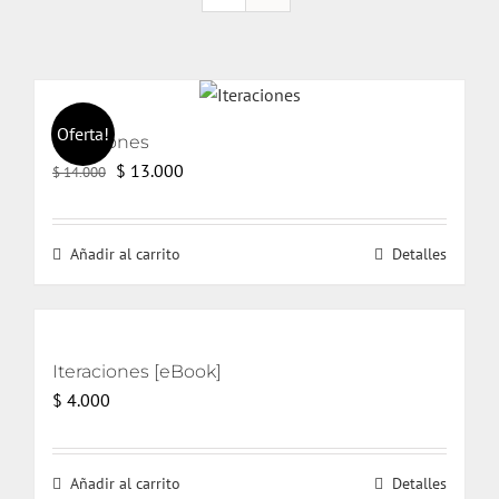
Oferta!
Iteraciones
El
El
$
13.000
$
14.000
precio
precio
original
actual
Añadir al carrito
Detalles
era:
es:
$ 14.000.
$ 13.000.
Iteraciones [eBook]
$
4.000
Añadir al carrito
Detalles