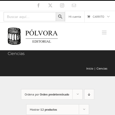
Saltar
Facebook
X
Instagram
Correo
electrónico
al
Botón de búsqueda
Buscar:
contenido
Mi cuenta
CARRITO
Ciencias
Inicio
Ciencias
Ordena por
Orden predeterminado
Mostrar
12 productos