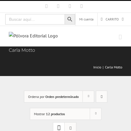
Saltar
Facebook
X
Instagram
Correo
electrónico
al
Botón de búsqueda
Buscar:
contenido
Mi cuenta
CARRITO
Carla Motto
Inicio
Carla Motto
Ordena por
Orden predeterminado
Mostrar
12 productos