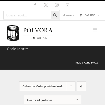
Saltar
Facebook
X
Instagram
Correo
electrónico
al
Botón de búsqueda
Buscar:
contenido
Mi cuenta
CARRITO
Carla Motto
Inicio
Carla Motto
Ordena por
Orden predeterminado
Mostrar
24 productos