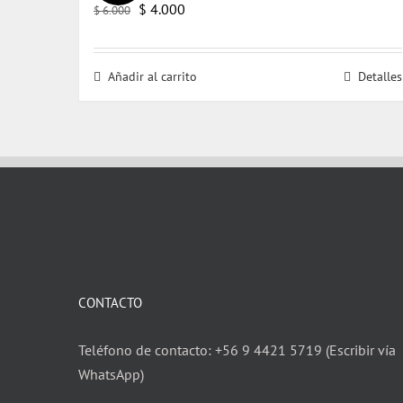
El
El
$
4.000
$
6.000
precio
precio
original
actual
Añadir al carrito
Detalles
era:
es:
$ 6.000.
$ 4.000.
CONTACTO
Teléfono de contacto: +56 9 4421 5719 (Escribir vía
WhatsApp)