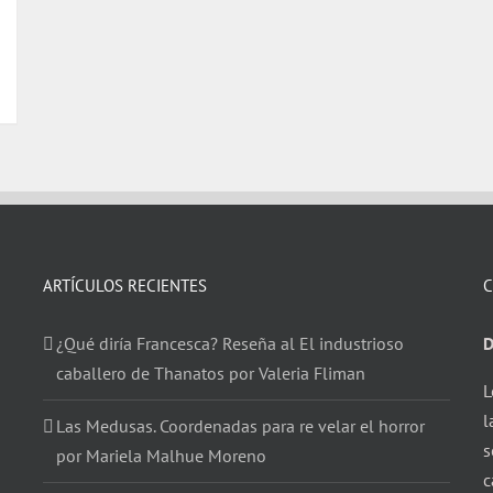
ARTÍCULOS RECIENTES
C
¿Qué diría Francesca? Reseña al El industrioso
D
caballero de Thanatos por Valeria Fliman
L
l
Las Medusas. Coordenadas para re velar el horror
s
por Mariela Malhue Moreno
c