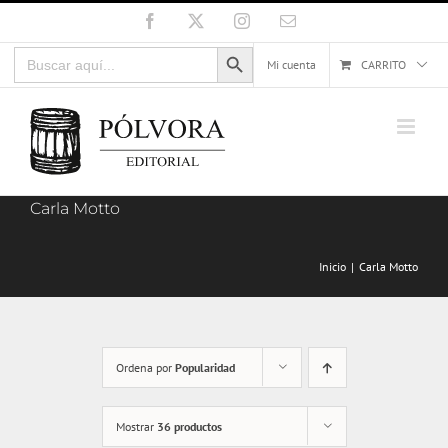
Saltar
Facebook
X
Instagram
Correo
electrónico
al
Botón de búsqueda
Buscar:
contenido
Mi cuenta
CARRITO
Carla Motto
Inicio
Carla Motto
Ordena por
Popularidad
Mostrar
36 productos