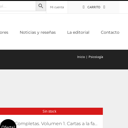
Botón de búsqueda
Mi cuenta
CARRITO
ores
Noticias y reseñas
La editorial
Contacto
Inicio
Psicología
Sin stock
Obras Completas. Volumen 1. Cartas a la familia, escritos pediátricos y La defensa maníaca
Oferta!