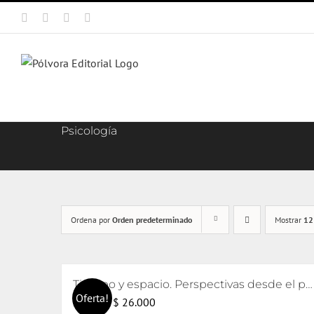
Saltar
Facebook
X
Instagram
Correo
al
electrónico
contenido
Psicología
Ordena por
Orden predeterminado
Mostrar
12
Tiempo y espacio. Perspectivas desde el psicoanálisis y el arte
Oferta!
El
El
$
26.000
$
28.000