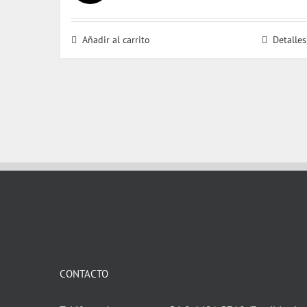
precio
precio
original
actual
Añadir al carrito
Detalles
era:
es:
$ 28.000.
$ 26.000.
CONTACTO