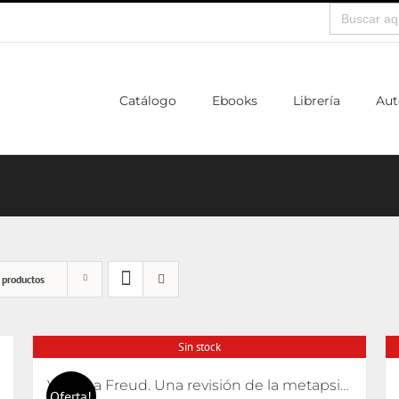
Buscar:
Catálogo
Ebooks
Librería
Aut
 productos
Sin stock
Volver a Freud. Una revisión de la metapsicología freudiana
Oferta!