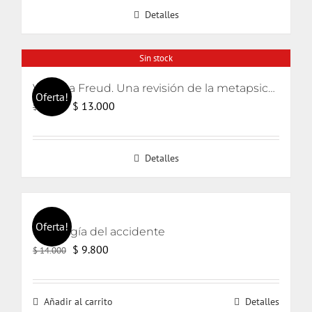
Detalles
era:
es:
$ 20.000.
$ 19.000.
Sin stock
Volver a Freud. Una revisión de la metapsicología freudiana
Oferta!
El
El
$
13.000
$
15.000
precio
precio
original
actual
Detalles
era:
es:
$ 15.000.
$ 13.000.
Oferta!
Ontología del accidente
El
El
$
9.800
$
14.000
precio
precio
original
actual
Añadir al carrito
Detalles
era:
es: