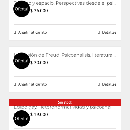
Tiempo y espacio. Perspectivas desde el psicoanálisis y el arte
Oferta!
El
El
$
26.000
$
28.000
precio
precio
original
actual
Añadir al carrito
Detalles
era:
es:
$ 28.000.
$ 26.000.
La pulsión de Freud. Psicoanálisis, literatura y cine
Oferta!
El
El
$
20.000
$
21.000
precio
precio
original
actual
Añadir al carrito
Detalles
era:
es:
$ 21.000.
$ 20.000.
Sin stock
Edipo gay. Heteronormatividad y psicoanálisis
El
El
$
19.000
$
20.000
Oferta!
precio
precio
original
actual