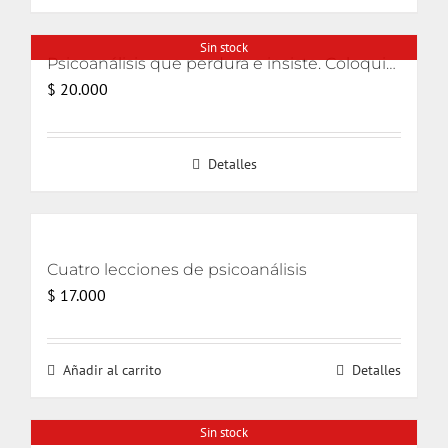
$ 14.000.
$ 9.800.
Sin stock
Psicoanálisis que perdura e insiste. Coloquios lacanianos 2008-2010 PLUS-ALI
$
20.000
Detalles
Cuatro lecciones de psicoanálisis
$
17.000
Añadir al carrito
Detalles
Sin stock