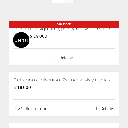
Sin stock
Pediatría, psiquiatría, psicoanálisis. El manejo de caso a partir de la contratransferencia
El
El
$
28.000
$
30.000
Oferta!
precio
precio
original
actual
Detalles
era:
es:
$ 30.000.
$ 28.000.
Del signo al discurso. Psicoanálisis y teorías del lenguaje
$
18.000
Añadir al carrito
Detalles