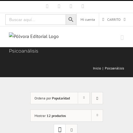
Saltar
Facebook
X
Instagram
Correo
electrónico
al
Botón de búsqueda
Buscar:
contenido
Mi cuenta
CARRITO
Psicoanálisis
Inicio
Psicoanálisis
Ordena por
Popularidad
Mostrar
12 productos