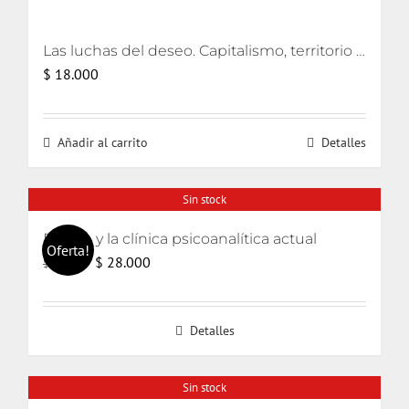
Las luchas del deseo. Capitalismo, territorio y ecología
$
18.000
Añadir al carrito
Detalles
Sin stock
El odio y la clínica psicoanalítica actual
Oferta!
El
El
$
28.000
$
30.000
precio
precio
original
actual
Detalles
era:
es:
$ 30.000.
$ 28.000.
Sin stock