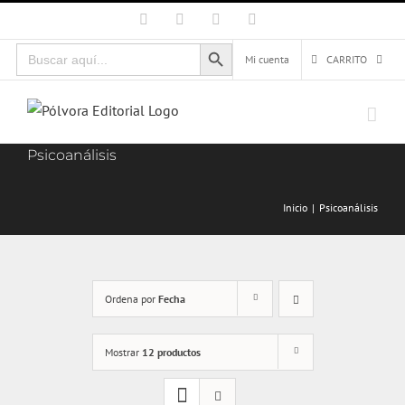
Saltar
Facebook
X
Instagram
Correo
electrónico
al
Botón de búsqueda
Buscar:
contenido
Mi cuenta
CARRITO
Psicoanálisis
Inicio
Psicoanálisis
Ordena por
Fecha
Mostrar
12 productos