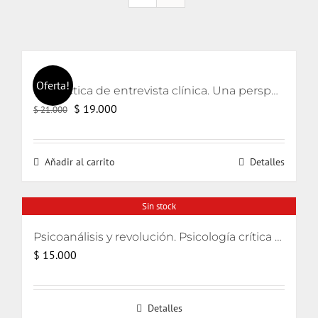
Oferta!
La práctica de entrevista clínica. Una perspectiva lacaniana
El
El
$
19.000
$
21.000
precio
precio
original
actual
Añadir al carrito
Detalles
era:
es:
$ 21.000.
$ 19.000.
Sin stock
Psicoanálisis y revolución. Psicología crítica para movimientos de liberación
$
15.000
Detalles