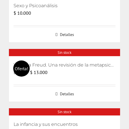
Sexo y Psicoanálisis
$
10.000
Detalles
Sin stock
Volver a Freud. Una revisión de la metapsicología freudiana
Oferta!
El
El
$
13.000
$
15.000
precio
precio
original
actual
Detalles
era:
es:
$ 15.000.
$ 13.000.
Sin stock
La infancia y sus encuentros