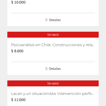
$
10.000
Detalles
Sin stock
Psicoanálisis en Chile. Construcciones y relatos
$
8.000
Detalles
Sin stock
Lacan y un situacionista: Intervención performativa de su encuentro pifiado
$
12.000