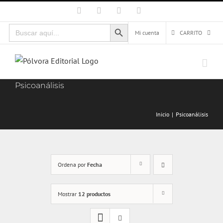
Saltar
Facebook
X
Instagram
Correo
electrónico
al
Botón de búsqueda
Buscar:
contenido
Mi cuenta
CARRITO
Psicoanálisis
Inicio
Psicoanálisis
Ordena por
Fecha
Mostrar
12 productos