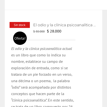
El odio y la clínica psicoanalítica actual
Sin stock
El
El
$
28.000
$
30.000
precio
precio
Oferta!
original
actual
El odio y la clínica psicoanalítica actual
era:
es:
es un libro que como lo indica su
$ 30.000.
$ 28.000.
nombre, establece su campo de
exploración de entrada, como si se
tratara de un pie forzado en un verso,
una décima o un poema, la palabra
“odio” será acompañada por distintos
conceptos que hacen parte de la
“clínica psicoanalítica”. En este sentido,
se trata de un libro compuesto por 26