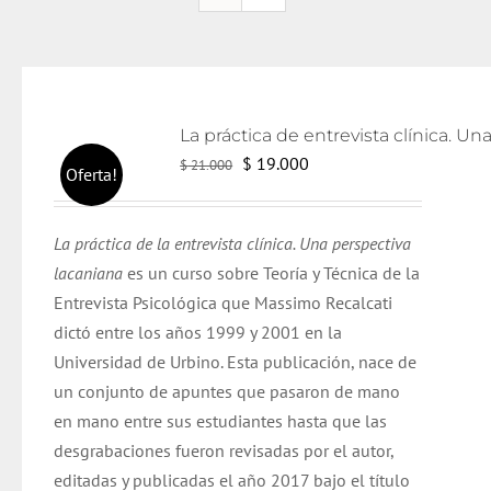
El
El
$
19.000
$
21.000
Oferta!
precio
precio
original
actual
La práctica de la entrevista clínica. Una perspectiva
era:
es:
lacaniana
es un curso sobre Teoría y Técnica de la
$ 21.000.
$ 19.000.
Entrevista Psicológica que Massimo Recalcati
dictó entre los años 1999 y 2001 en la
Universidad de Urbino. Esta publicación, nace de
un conjunto de apuntes que pasaron de mano
en mano entre sus estudiantes hasta que las
desgrabaciones fueron revisadas por el autor,
editadas y publicadas el año 2017 bajo el título