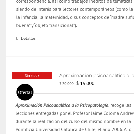
correspondencia, así como trabajos inéditos de temáticas
siendo de interés para lectores contemporáneos (como la
la infancia, la maternidad, o sus conceptos de “madre suf
buena” y “objeto transicional”).
Detalles
Sin stock
El
El
$
19.000
$
20.000
precio
precio
Oferta!
original
actual
Aproximación Psicoanalítica a la Psicopatología
, recoge las
era:
es:
lecciones entregadas por el Profesor Jaime Coloma Andre
$ 20.000.
$ 19.000.
durante la realización del curso del mismo nombre en la
Pontificia Universidad Católica de Chile, el año 2006. A lo