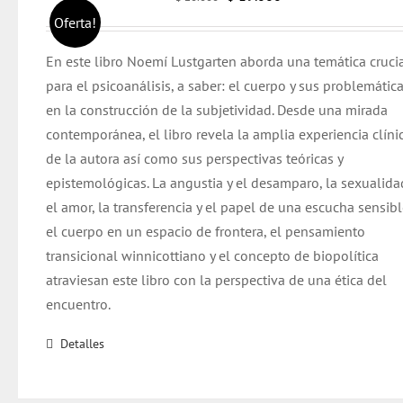
precio
precio
Oferta!
original
actual
En este libro Noemí Lustgarten aborda una temática cruci
era:
es:
para el psicoanálisis, a saber: el cuerpo y sus problemática
$ 20.000.
$ 19.000.
en la construcción de la subjetividad. Desde una mirada
contemporánea, el libro revela la amplia experiencia clíni
de la autora así como sus perspectivas teóricas y
epistemológicas.
La angustia y el desamparo, la sexualida
el amor, la transferencia y el papel de una escucha sensibl
el cuerpo en un espacio de frontera, el pensamiento
transicional winnicottiano y el concepto de biopolítica
atraviesan este libro con la perspectiva de una ética del
encuentro.
Detalles