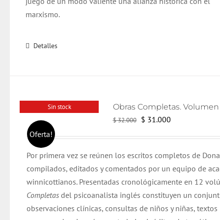
juego de un modo valiente una alianza histórica con el
marxismo.
Detalles
Sin stock
El
El
$
31.000
$
32.000
precio
precio
Oferta!
original
actual
Por primera vez se reúnen los escritos completos de Dona
era:
es:
compilados, editados y comentados por un equipo de ac
$ 32.000.
$ 31.000.
winnicottianos. Presentadas cronológicamente en 12 vol
Completas
del psicoanalista inglés constituyen un conjun
observaciones clínicas, consultas de niños y niñas, textos 