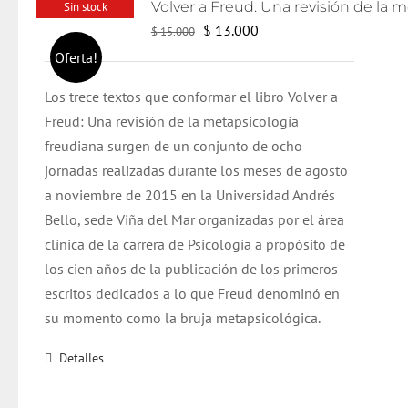
Sin stock
El
El
$
13.000
$
15.000
precio
precio
Oferta!
original
actual
Los trece textos que conformar el libro Volver a
era:
es:
Freud: Una revisión de la metapsicología
$ 15.000.
$ 13.000.
freudiana surgen de un conjunto de ocho
jornadas realizadas durante los meses de agosto
a noviembre de 2015 en la Universidad Andrés
Bello, sede Viña del Mar organizadas por el área
clínica de la carrera de Psicología a propósito de
los cien años de la publicación de los primeros
escritos dedicados a lo que Freud denominó en
su momento como la bruja metapsicológica.
Detalles