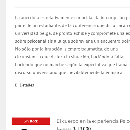
La anécdota es relativamente conocida…la interrupción p
parte de un estudiante, de la conferencia que dicta Lacan 
universidad belga, de pronto exhibe y compromete una e
sobre psicoanálisis a la que sobreviene un encuentro polít
No sólo por la irrupción, siempre traumática, de una
circunstancia que disloca la situación, haciéndola fallar,
haciendo que no marche según la expectativa que trama 
discurso universitario que inevitablemente la enmarca.
Detalles
Sin stock
El
El
$
19.000
$
20.000