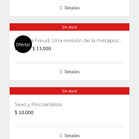
Detalles
Sin stock
Volver a Freud. Una revisión de la metapsicología freudiana
Oferta!
El
El
$
13.000
$
15.000
precio
precio
original
actual
Detalles
era:
es:
$ 15.000.
$ 13.000.
Sin stock
Sexo y Psicoanálisis
$
10.000
Detalles