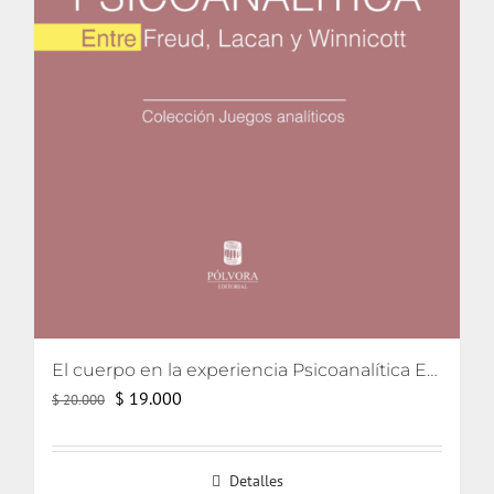
El cuerpo en la experiencia Psicoanalítica Entre Freud, Lacan y Winnicott
El
El
$
19.000
$
20.000
precio
precio
original
actual
Detalles
era:
es: