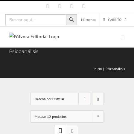
Saltar
Facebook
X
Instagram
Correo
electrónico
al
Botón de búsqueda
Buscar:
contenido
Mi cuenta
CARRITO
Psicoanálisis
Inicio
Psicoanálisis
Ordena por
Puntuar
Mostrar
12 productos