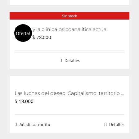
Sin stock
El odio y la clínica psicoanalítica actual
Oferta!
El
El
$
28.000
$
30.000
precio
precio
original
actual
Detalles
era:
es:
$ 30.000.
$ 28.000.
Las luchas del deseo. Capitalismo, territorio y ecología
$
18.000
Añadir al carrito
Detalles