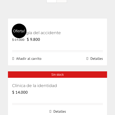
Oferta!
Ontología del accidente
El
El
$
9.800
$
14.000
precio
precio
original
actual
Añadir al carrito
Detalles
era:
es:
$ 14.000.
$ 9.800.
Sin stock
Clínica de la identidad
$
14.000
Detalles