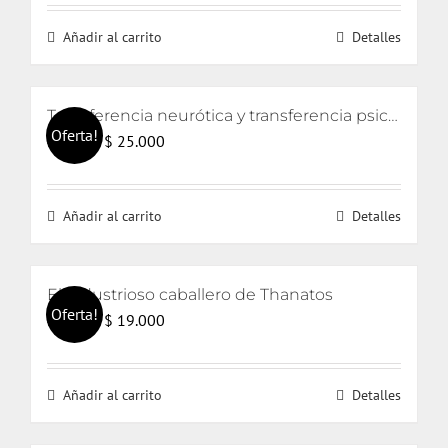
Añadir al carrito
Detalles
Transferencia neurótica y transferencia psicótica (2da edición)
Oferta!
El
El
$
25.000
$
26.000
precio
precio
original
actual
Añadir al carrito
Detalles
era:
es:
$ 26.000.
$ 25.000.
El industrioso caballero de Thanatos
Oferta!
El
El
$
19.000
$
20.000
precio
precio
original
actual
Añadir al carrito
Detalles
era:
es:
$ 20.000.
$ 19.000.