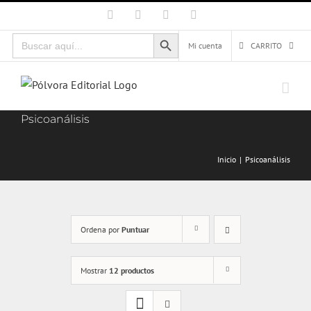
Saltar
Facebook
X
Instagram
Correo
electrónico
al
Botón de búsqueda
Buscar:
contenido
Mi cuenta
CARRITO
Psicoanálisis
Inicio
Psicoanálisis
Ordena por
Puntuar
Mostrar
12 productos