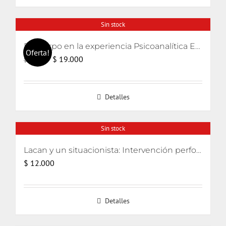
Sin stock
El cuerpo en la experiencia Psicoanalítica Entre Freud, Lacan y Winnicott
Oferta!
El
El
$
19.000
$
20.000
precio
precio
original
actual
Detalles
era:
es:
$ 20.000.
$ 19.000.
Sin stock
Lacan y un situacionista: Intervención performativa de su encuentro pifiado
$
12.000
Detalles