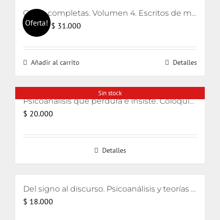
Obras completas. Volumen 4. Escritos de metapsicología y clínica de la regresión y sostenimiento e interpretación
Oferta!
El
El
$
31.000
$
32.000
precio
precio
original
actual
Añadir al carrito
Detalles
era:
es:
$ 32.000.
$ 31.000.
Sin stock
Psicoanálisis que perdura e insiste. Coloquios lacanianos 2008-2010 PLUS-ALI
$
20.000
Detalles
Del signo al discurso. Psicoanálisis y teorías del lenguaje
$
18.000