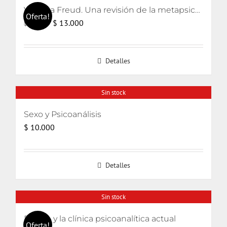
Volver a Freud. Una revisión de la metapsicología freudiana
Oferta!
El
El
$
13.000
$
15.000
precio
precio
original
actual
Detalles
era:
es:
$ 15.000.
$ 13.000.
Sin stock
Sexo y Psicoanálisis
$
10.000
Detalles
Sin stock
El odio y la clínica psicoanalítica actual
Oferta!