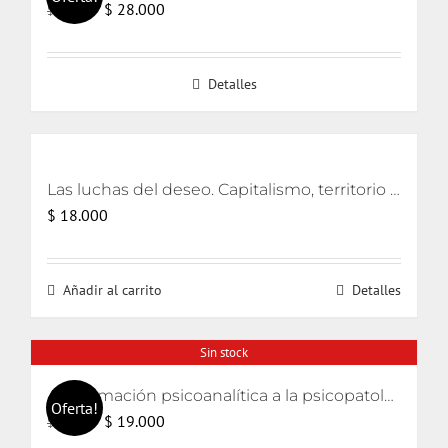
El
El
$
28.000
$
30.000
precio
precio
original
actual
Detalles
era:
es:
$ 30.000.
$ 28.000.
Las luchas del deseo. Capitalismo, territorio y ecología
$
18.000
Añadir al carrito
Detalles
Sin stock
Aproximación psicoanalítica a la psicopatología (Curso de psicología 2006)
Oferta!
El
El
$
19.000
$
20.000
precio
precio