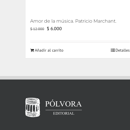
Amor de la música. Patricio Marchant.
El
El
$
6.000
$
12.000
precio
precio
original
actual
Añadir al carrito
Detalles
era:
es:
$ 12.000.
$ 6.000.