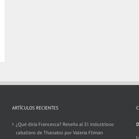
ARTÍCULOS RECIENTES
C
¿Qué diría Francesca? Reseña al El industrioso
D
caballero de Thanatos por Valeria Fliman
L