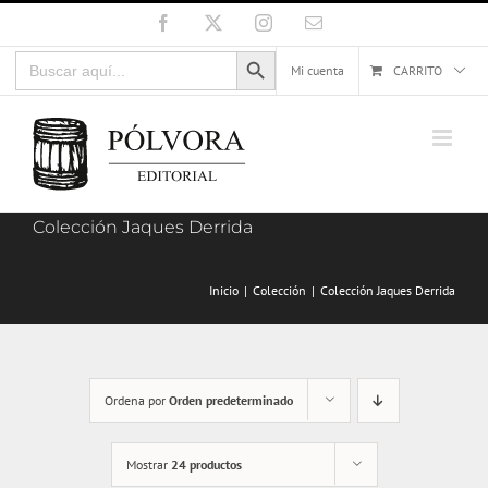
Saltar
Facebook
X
Instagram
Correo
electrónico
al
Botón de búsqueda
Buscar:
contenido
Mi cuenta
CARRITO
Colección Jaques Derrida
Inicio
Colección
Colección Jaques Derrida
Ordena por
Orden predeterminado
Mostrar
24 productos