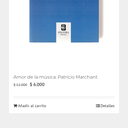
Amor de la música. Patricio Marchant.
El
El
$
6.000
$
12.000
precio
precio
original
actual
Añadir al carrito
Detalles
era:
es:
$ 12.000.
$ 6.000.