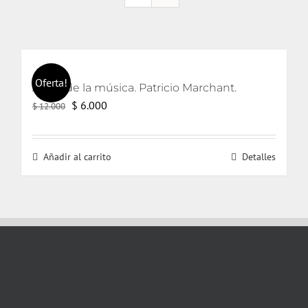
Oferta!
Amor de la música. Patricio Marchant.
El
El
$
6.000
$
12.000
precio
precio
original
actual
Añadir al carrito
Detalles
era:
es:
$ 12.000.
$ 6.000.