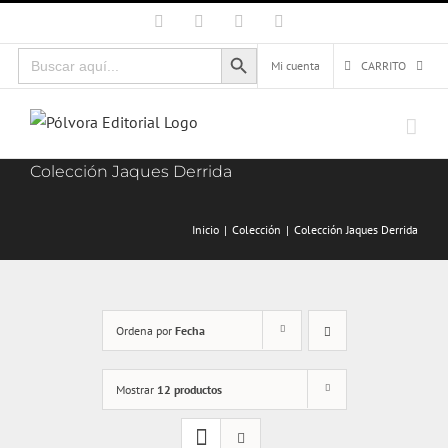
Saltar
Facebook
X
Instagram
Correo
electrónico
al
Botón de búsqueda
Buscar:
contenido
Mi cuenta
CARRITO
Colección Jaques Derrida
Inicio
Colección
Colección Jaques Derrida
Ordena por
Fecha
Mostrar
12 productos