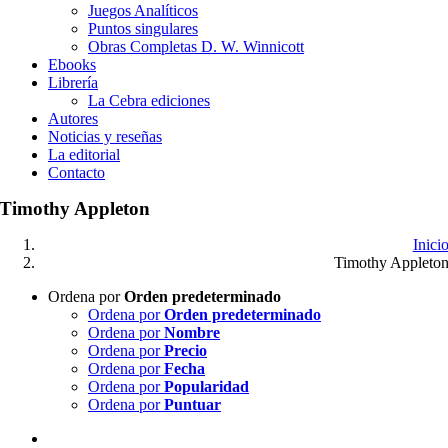
Juegos Analíticos
Puntos singulares
Obras Completas D. W. Winnicott
Ebooks
Librería
La Cebra ediciones
Autores
Noticias y reseñas
La editorial
Contacto
Timothy Appleton
Inici
Timothy Appleto
Ordena por
Orden predeterminado
Ordena por
Orden predeterminado
Ordena por
Nombre
Ordena por
Precio
Ordena por
Fecha
Ordena por
Popularidad
Ordena por
Puntuar