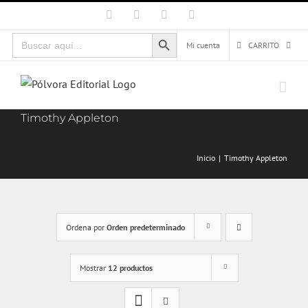
Saltar
Facebook
X
Instagram
Correo
electrónico
al
Botón de búsqueda
Buscar:
contenido
Mi cuenta
CARRITO
Timothy Appleton
Inicio
Timothy Appleton
Ordena por
Orden predeterminado
Mostrar
12 productos