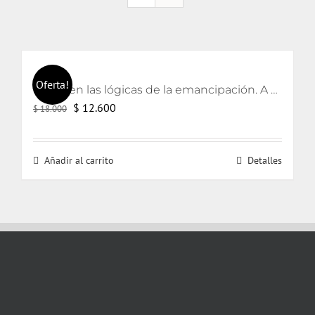
Oferta!
Lacan en las lógicas de la emancipación. A partir de los textos de Jorge Alemán.
El
El
$
12.600
$
18.000
precio
precio
original
actual
Añadir al carrito
Detalles
era:
es:
$ 18.000.
$ 12.600.