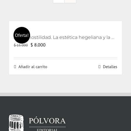
Oferta!
Arte y hostilidad. La estética hegeliana y la precipitación de la violencia
El
El
$
8.000
$
15.000
precio
precio
original
actual
Añadir al carrito
Detalles
era:
es:
$ 15.000.
$ 8.000.