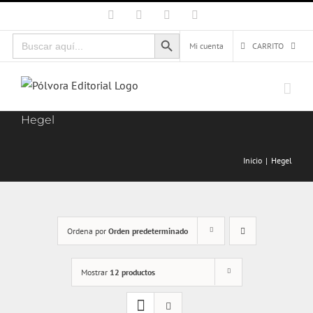
Saltar
Facebook
X
Instagram
Correo
electrónico
al
Botón de búsqueda
Buscar:
contenido
Mi cuenta
CARRITO
Hegel
Inicio
Hegel
Ordena por
Orden predeterminado
Mostrar
12 productos