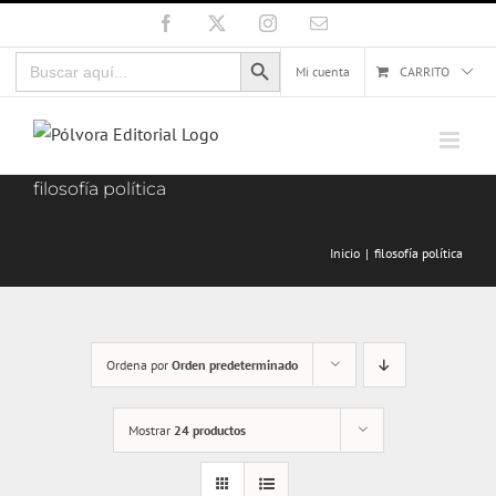
Saltar
Facebook
X
Instagram
Correo
electrónico
al
Botón de búsqueda
Buscar:
contenido
Mi cuenta
CARRITO
filosofía política
Inicio
filosofía política
Ordena por
Orden predeterminado
Mostrar
24 productos