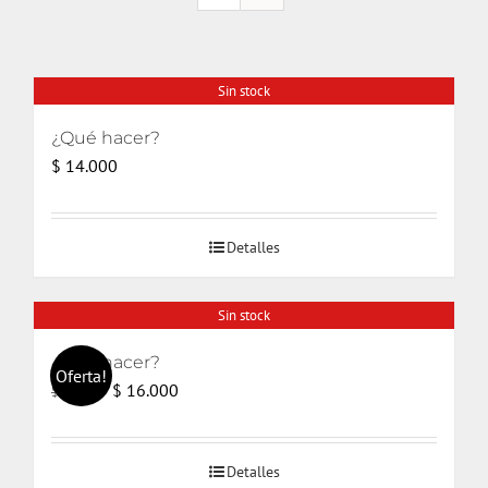
Sin stock
¿Qué hacer?
$
14.000
Detalles
Sin stock
¿Qué hacer?
Oferta!
El
El
$
16.000
$
17.000
precio
precio
original
actual
Detalles
era:
es: