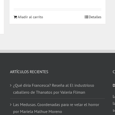
precio
precio
original
actual
Añadir al carrito
Detalles
era:
es:
$ 18.000.
$ 17.000.
ARTÍCULOS RECIENTES
C
¿Qué diría Francesca? Reseña al El industrioso
D
caballero de Thanatos por Valeria Fliman
L
l
Las Medusas. Coordenadas para re velar el horror
s
por Mariela Malhue Moreno