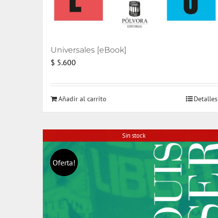
Universales [eBook]
$
5.600
Añadir al carrito
Detalles
Sin stock
Oferta!