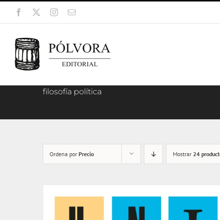
Saltar
Facebook
X
Instagram
Correo
al
electrónico
contenido
filosofía política
Ordena por
Precio
Mostrar
24 product