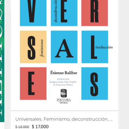
Universales. Feminismo, deconstrucción, traducción
El
El
$
17.000
$
18.000